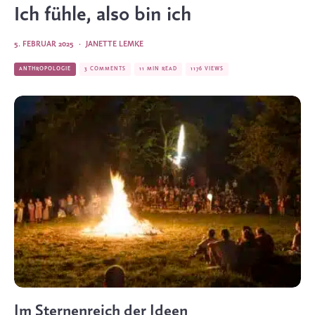
Ich fühle, also bin ich
5. FEBRUAR 2025
·
JANETTE LEMKE
ANTHROPOLOGIE
3 COMMENTS
11 MIN READ
1176 VIEWS
Im Sternenreich der Ideen