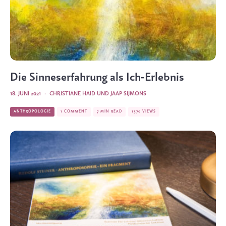
Die Sinneserfahrung als Ich-Erlebnis
18. JUNI 2021
·
CHRISTIANE HAID
UND
JAAP SIJMONS
ANTHROPOLOGIE
1 COMMENT
7 MIN READ
1370 VIEWS