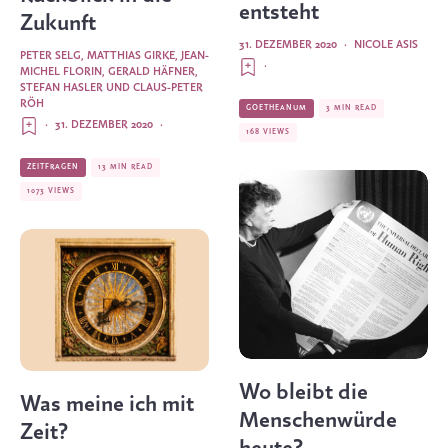
entsteht
Zukunft
31. DEZEMBER 2020
·
NICOLE ASIS
PETER SELG
,
MATTHIAS GIRKE
,
JEAN-
·
MICHEL FLORIN
,
GERALD HÄFNER
,
STEFAN HASLER
UND
CLAUS-PETER
RÖH
GOETHEANUM
3 MIN READ
·
31. DEZEMBER 2020
·
168 VIEWS
ZEITFRAGEN
13 MIN READ
1073 VIEWS
Wo bleibt die
Was meine ich mit
Menschenwürde
Zeit?