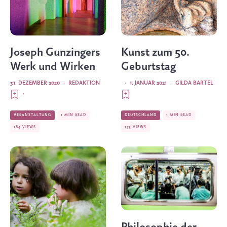
Joseph Gunzingers
Kunst zum 50.
Werk und Wirken
Geburtstag
31. DEZEMBER 2020
·
REDAKTION
·
1. JANUAR 2021
·
GILDA BARTEL
·
VERANSTALTUNG
1 MIN READ
DEUTSCHLAND
1 MIN READ
184 VIEWS
173 VIEWS