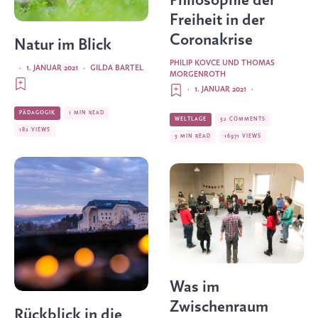
Philosophie der
Freiheit in der
Coronakrise
Natur im Blick
PHILIP KOVCE
UND
THOMAS
·
1. JANUAR 2021
·
GILDA BARTEL
MORGENROTH
·
1. JANUAR 2021
·
PÄDAGOGIK
1 MIN READ
WELTLAGE
32 COMMENTS
182 VIEWS
3 MIN READ
16971 VIEWS
Was im
Zwischenraum
Rückblick in die