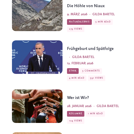
Die Höhle von Niaux
9. MÄRZ 2026
·
GILDA BARTEL
NATURERLEBNIS
5 MIN READ
279 VIEWS
Frühgeburt und Spätfolge
·
GILDA BARTEL
12. FEBRUAR 2026
ETHIK
3 COMMENTS
4 MIN READ
591 VIEWS
Wer ist Wir?
28. JANUAR 2026
·
GILDA BARTEL
KOLUMNE
1 MIN READ
104 VIEWS