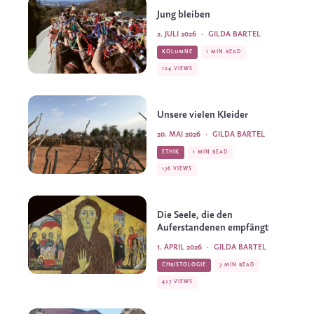
Jung bleiben
2. JULI 2026
·
GILDA BARTEL
KOLUMNE
1 MIN READ
124 VIEWS
Unsere vielen Kleider
20. MAI 2026
·
GILDA BARTEL
ETHIK
1 MIN READ
176 VIEWS
Die Seele, die den
Auferstandenen empfängt
1. APRIL 2026
·
GILDA BARTEL
CHRISTOLOGIE
7 MIN READ
427 VIEWS