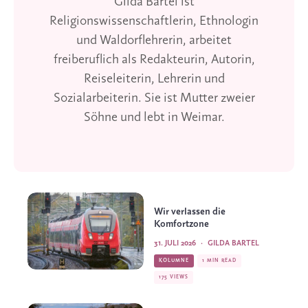
Gilda Bartel ist
Religionswissenschaftlerin, Ethnologin
und Waldorflehrerin, arbeitet
freiberuflich als Redakteurin, Autorin,
Reiseleiterin, Lehrerin und
Sozialarbeiterin. Sie ist Mutter zweier
Söhne und lebt in Weimar.
Wir verlassen die
Komfortzone
31. JULI 2026
·
GILDA BARTEL
KOLUMNE
1 MIN READ
175 VIEWS