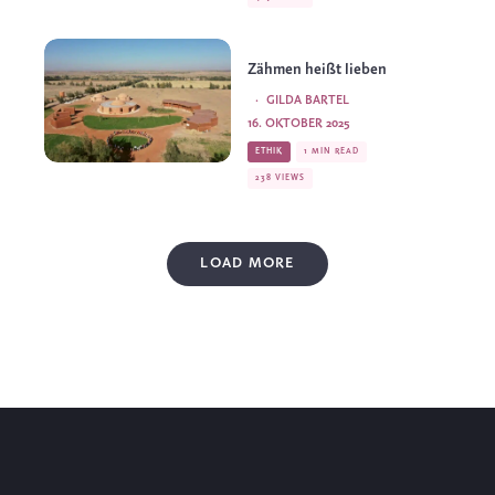
Zähmen heißt lieben
·
GILDA BARTEL
16. OKTOBER 2025
ETHIK
1 MIN READ
238 VIEWS
LOAD MORE