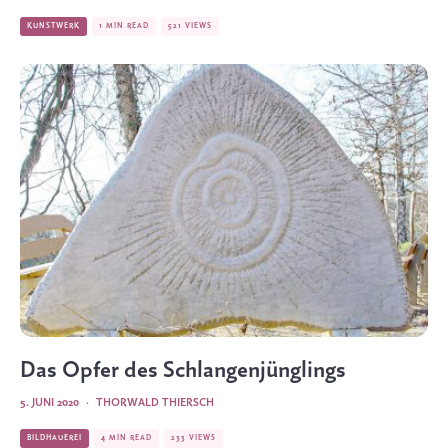
KUNSTWERK
1 MIN READ
521 VIEWS
Das Opfer des Schlangenjünglings
5. JUNI 2020
·
THORWALD THIERSCH
BILDHAUEREI
4 MIN READ
233 VIEWS