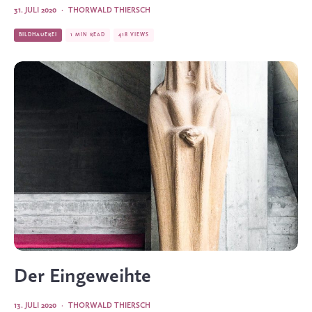
31. JULI 2020
·
THORWALD THIERSCH
BILDHAUEREI
1 MIN READ
418 VIEWS
Der Eingeweihte
13. JULI 2020
·
THORWALD THIERSCH