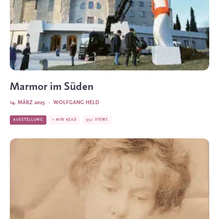
Marmor im Süden
14. MÄRZ 2025
·
WOLFGANG HELD
AUSSTELLUNG
1 MIN READ
352 VIEWS