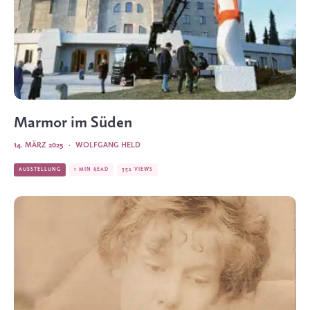
Marmor im Süden
14. MÄRZ 2025
·
WOLFGANG HELD
AUSSTELLUNG
1 MIN READ
352 VIEWS