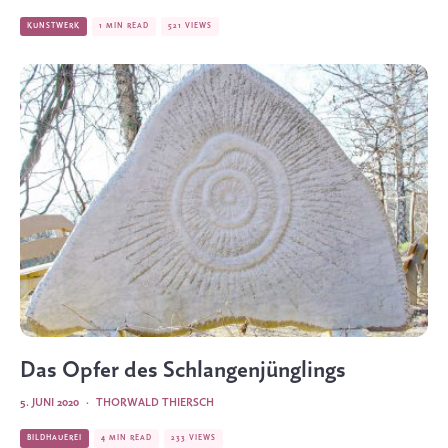
KUNSTWERK
1 MIN READ
521 VIEWS
Das Opfer des Schlangenjünglings
5. JUNI 2020
·
THORWALD THIERSCH
BILDHAUEREI
4 MIN READ
233 VIEWS