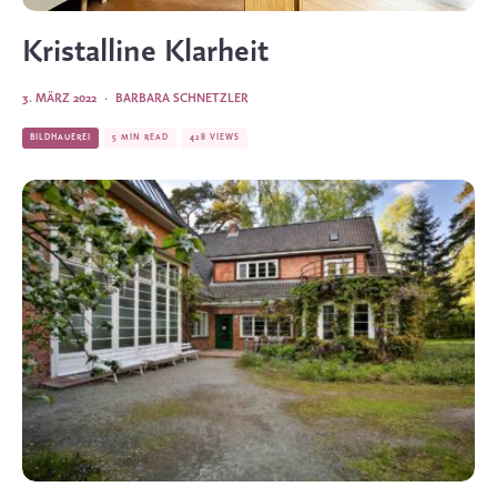
Kristalline Klarheit
3. MÄRZ 2022
·
BARBARA SCHNETZLER
BILDHAUEREI
5 MIN READ
428 VIEWS