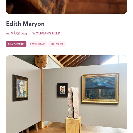
Edith Maryon
10. MÄRZ 2023
·
WOLFGANG HELD
BILDHAUEREI
1 MIN READ
972 VIEWS