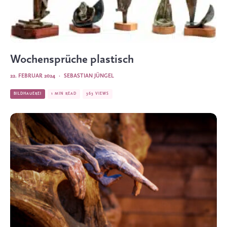
Wochensprüche plastisch
22. FEBRUAR 2024
·
SEBASTIAN JÜNGEL
BILDHAUEREI
1 MIN READ
363 VIEWS