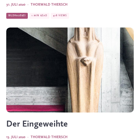
31. JULI 2020
·
THORWALD THIERSCH
BILDHAUEREI
1 MIN READ
418 VIEWS
Der Eingeweihte
13. JULI 2020
·
THORWALD THIERSCH