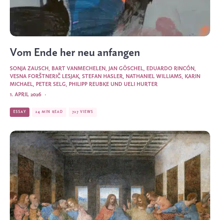
Vom Ende her neu anfangen
SONJA ZAUSCH, BART VANMECHELEN, JAN GÖSCHEL, EDUARDO RINCÓN,
VESNA FORŠTNERIČ LESJAK, STEFAN HASLER, NATHANIEL WILLIAMS, KARIN
MICHAEL, PETER SELG, PHILIPP REUBKE UND UELI HURTER
1. APRIL 2026
·
ESSAY
24 MIN READ
727 VIEWS