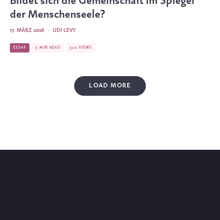
Bildet sich die Gemeinschaft im Spiegel
der Menschen­seele?
17. MÄRZ 2026
·
UDI LEVY
ESSAY
5 MIN READ
520 VIEWS
LOAD MORE