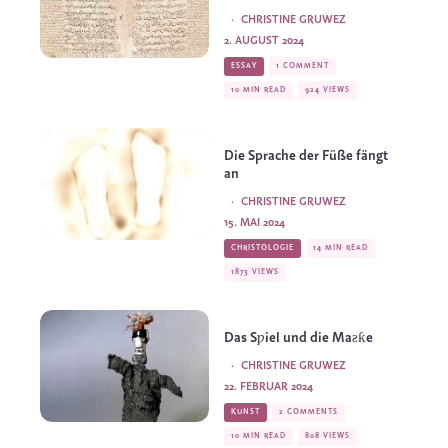
·
CHRISTINE GRUWEZ
2. AUGUST 2024
ESSAY
1 COMMENT
10 MIN READ
924 VIEWS
Die Sprache der Füße fängt
an
·
CHRISTINE GRUWEZ
15. MAI 2024
CHRISTOLOGIE
14 MIN READ
1873 VIEWS
Das Sƿiel und die Maƨƙe
·
CHRISTINE GRUWEZ
22. FEBRUAR 2024
KUNST
2 COMMENTS
10 MIN READ
808 VIEWS