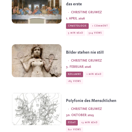
das erste
·
CHRISTINE GRUWEZ
1. APRIL 2026
CHRISTOLOGIE
1 COMMENT
5 MIN READ
524 VIEWS
Bilder stehen nie still
·
CHRISTINE GRUWEZ
3. FEBRUAR 2026
KOLUMNE
1 MIN READ
185 VIEWS
Polyfonie des Menschlichen
·
CHRISTINE GRUWEZ
30. OKTOBER 2025
ESSAY
13 MIN READ
621 VIEWS