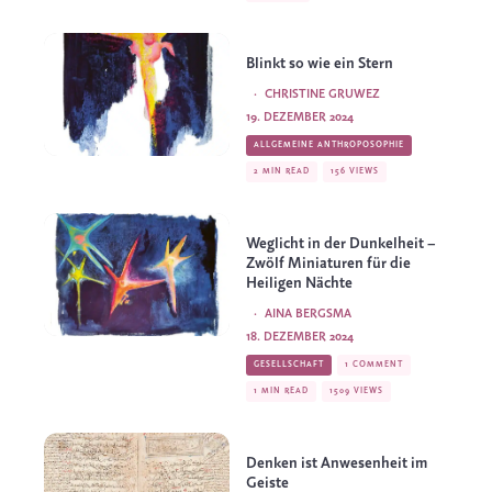
Blinkt so wie ein Stern
·
CHRISTINE GRUWEZ
19. DEZEMBER 2024
ALLGEMEINE ANTHROPOSOPHIE
2 MIN READ
156 VIEWS
Weglicht in der Dunkelheit –
Zwölf Miniaturen für die
Heiligen Nächte
·
AINA BERGSMA
18. DEZEMBER 2024
GESELLSCHAFT
1 COMMENT
1 MIN READ
1509 VIEWS
Denken ist Anwesenheit im
Geiste