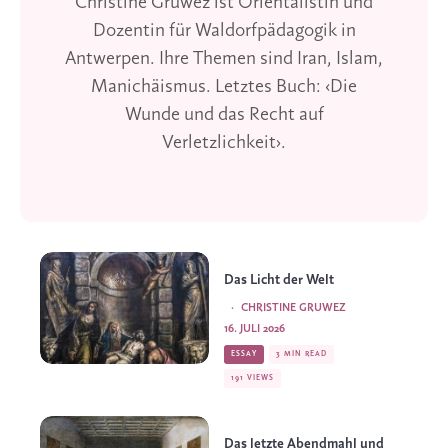
Christine Gruwez ist Orientalistin und
Dozentin für Waldorfpädagogik in
Antwerpen. Ihre Themen sind Iran, Islam,
Manichäismus. Letztes Buch: ‹Die
Wunde und das Recht auf
Verletzlichkeit›.
Das Licht der Welt
·
CHRISTINE GRUWEZ
16. JULI 2026
ESSAY
3 MIN READ
191 VIEWS
Das letzte Abendmahl und