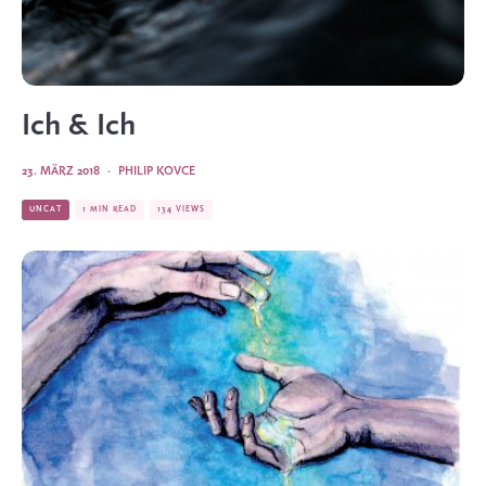
Ich & Ich
23. MÄRZ 2018
·
PHILIP KOVCE
UNCAT
1 MIN READ
134 VIEWS