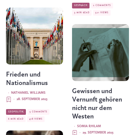
GESPRÄCH
2 COMMENTS
3 MIN READ
521 VIEWS
Frieden und
Nationalismus
Gewissen und
·
NATHANIEL WILLIAMS
Vernunft gehören
·
28. SEPTEMBER 2023
nicht nur dem
GEOPOLITIK
5 COMMENTS
Westen
6 MIN READ
418 VIEWS
·
SOMIA RHILAM
·
29. SEPTEMBER 2023