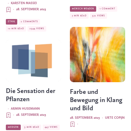
·
KARSTEN MASSEI
·
28. SEPTEMBER 2023
MENSCH WERDEN
1 COMMENT
7 MIN READ
372 VIEWS
ETHIK
2 COMMENTS
10 MIN READ
2544 VIEWS
Die Sensation der
Farbe und
Pflanzen
Bewegung in Klang
und Bild
·
ARMIN HUSEMANN
·
28. SEPTEMBER 2023
28. SEPTEMBER 2023
·
URTE COPIJN
·
MEDIZIN
3 MIN READ
447 VIEWS