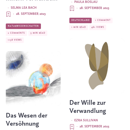
·
PAULA BOSLAU
·
SELMA LEA BACH
·
28. SEPTEMBER 2023
·
28. SEPTEMBER 2023
DEUTSCHLAND
1 COMMENT
NATURWISSENSCHAFTEN
1 MIN READ
461 VIEWS
2 COMMENTS
5 MIN READ
1138 VIEWS
Der Wille zur
Verwandlung
Das Wesen der
·
EZRA SULLIVAN
Versöhnung
·
28. SEPTEMBER 2023