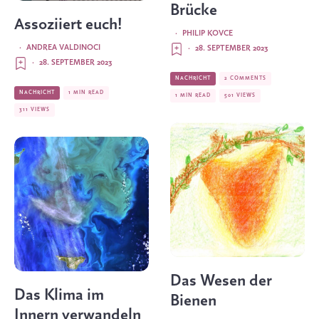
Brücke
Assoziiert euch!
·
PHILIP KOVCE
·
ANDREA VALDINOCI
·
28. SEPTEMBER 2023
·
28. SEPTEMBER 2023
NACHRICHT
2 COMMENTS
NACHRICHT
1 MIN READ
1 MIN READ
501 VIEWS
311 VIEWS
Das Wesen der
Das Klima im
Bienen
Innern verwandeln