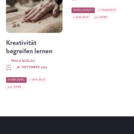
GESELLSCHAFT
2 COMMENTS
2 MIN READ
317 VIEWS
Kreativität
begreifen lernen
·
PAULA BOSLAU
·
28. SEPTEMBER 2023
AUSBILDUNG
1 MIN READ
323 VIEWS