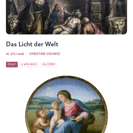
Das Licht der Welt
16. JULI 2026
·
CHRISTINE GRUWEZ
ESSAY
3 MIN READ
189 VIEWS