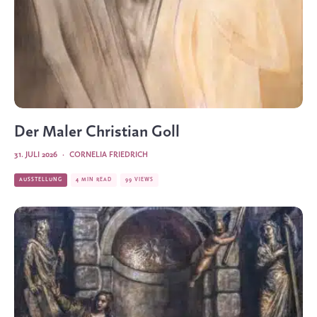
Der Maler Christian Goll
31. JULI 2026
·
CORNELIA FRIEDRICH
AUSSTELLUNG
4 MIN READ
99 VIEWS