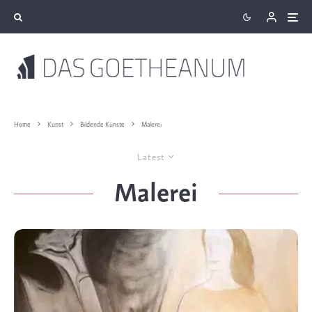
Home
Kunst
Bildende Künste
Malerei
Latest
Malerei