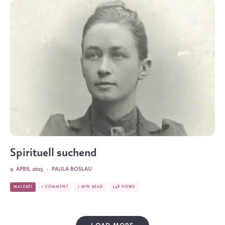
Spirituell suchend
9. APRIL 2025
·
PAULA BOSLAU
MALEREI
1 COMMENT
1 MIN READ
348 VIEWS