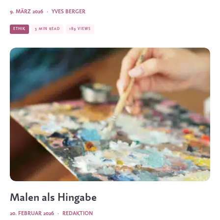
9. MÄRZ 2026
·
YVES BERGER
ETHIK
3 MIN READ
189 VIEWS
Malen als Hingabe
20. FEBRUAR 2026
·
REDAKTION