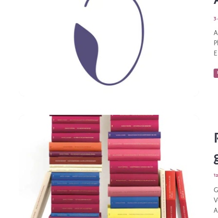
3
A
P
E
1
G
V
A