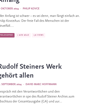
Anfang
. OKTOBER 2024
·
PHILIP KOVCE
ller Anfang ist schwer – es sei denn, man fängt einfach an.
hilip KovceAus: Der freie Fall des Menschen ist der
inzelfall....
PHILOSOPHIE
1 MIN READ
176 VIEWS
Rudolf Steiners Werk
gehört allen
2. SEPTEMBER 2024
·
DAVID MARC HOFFMANN
espräch mit den Verantwortlichen und den
erantwortlichen in spe des Rudolf Steiner Archivs zum
bschluss der Gesamtausgabe (GA) und zur...