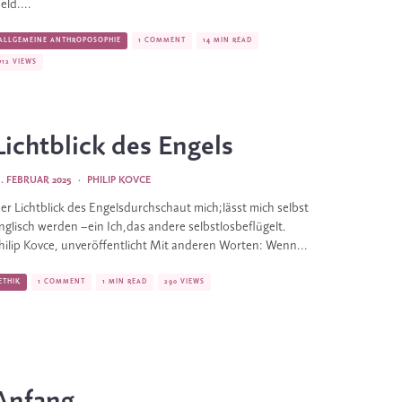
eld....
ALLGEMEINE ANTHROPOSOPHIE
1 COMMENT
14 MIN READ
712 VIEWS
Lichtblick des Engels
3. FEBRUAR 2025
·
PHILIP KOVCE
er Lichtblick des Engelsdurchschaut mich;lässt mich selbst
nglisch werden –ein Ich,das andere selbstlosbeflügelt.
hilip Kovce, unveröffentlicht Mit anderen Worten: Wenn...
ETHIK
1 COMMENT
1 MIN READ
290 VIEWS