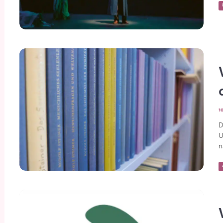
1
D
U
n