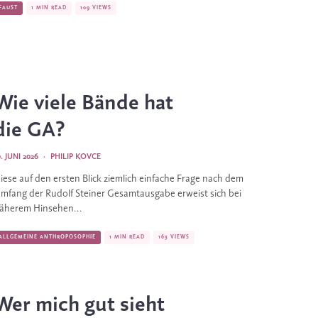
FAUST
1 MIN READ
109 VIEWS
Wie viele Bände hat
die GA?
0. JUNI 2026
·
PHILIP KOVCE
iese auf den ersten Blick ziemlich einfache Frage nach dem
mfang der Rudolf Steiner Gesamtausgabe erweist sich bei
äherem Hinsehen...
ALLGEMEINE ANTHROPOSOPHIE
1 MIN READ
163 VIEWS
Wer mich gut sieht