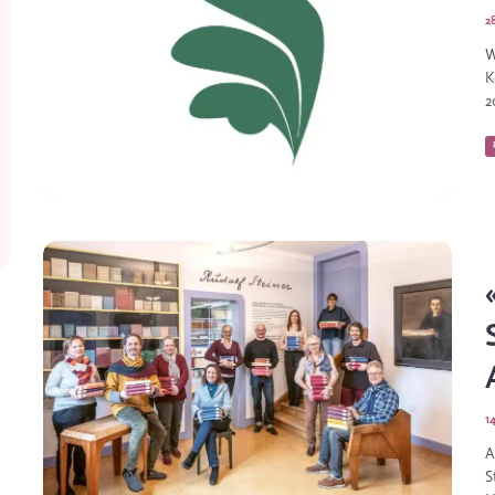
2
W
K
2
1
A
S