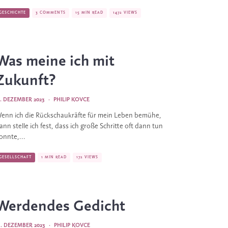
GESCHICHTE
3 COMMENTS
15 MIN READ
1472 VIEWS
Was meine ich mit
Zukunft?
1. DEZEMBER 2023
·
PHILIP KOVCE
enn ich die Rückschaukräfte für mein Leben bemühe,
ann stelle ich fest, dass ich große Schritte oft dann tun
onnte,...
GESELLSCHAFT
1 MIN READ
172 VIEWS
Werdendes Gedicht
5. DEZEMBER 2023
·
PHILIP KOVCE