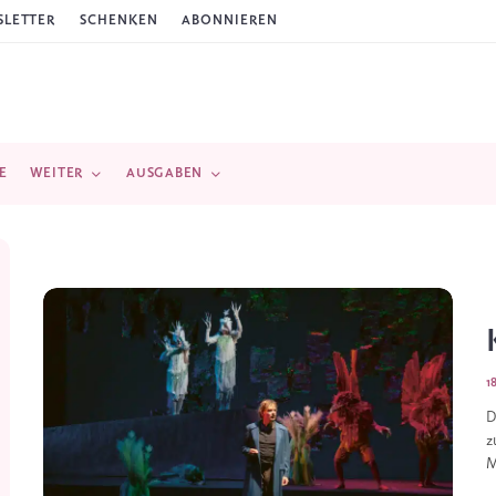
LETTER
SCHENKEN
ABONNIEREN
E
WEITER
AUSGABEN
1
D
z
M