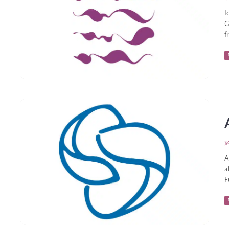
I
G
f
3
A
a
F