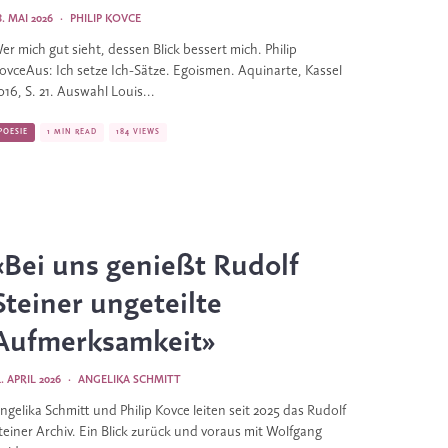
8. MAI 2026
·
PHILIP KOVCE
er mich gut sieht, dessen Blick bessert mich. Philip
ovceAus: Ich setze Ich-Sätze. Egoismen. Aquinarte, Kassel
016, S. 21. Auswahl Louis...
POESIE
1 MIN READ
184 VIEWS
«Bei uns genießt Rudolf
Steiner ungeteilte
Aufmerksamkeit»
4. APRIL 2026
·
ANGELIKA SCHMITT
ngelika Schmitt und Philip Kovce leiten seit 2025 das Rudolf
teiner Archiv. Ein Blick zurück und voraus mit Wolfgang