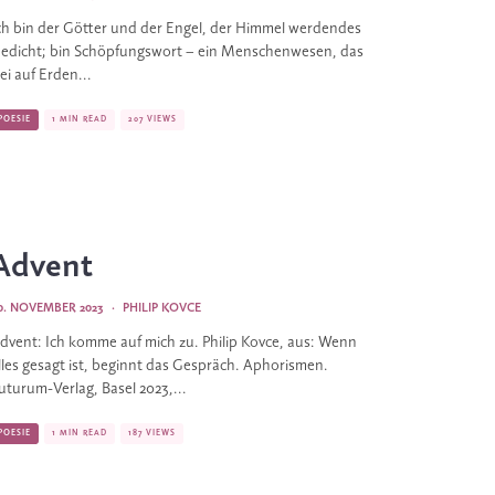
ch bin der Götter und der Engel, der Himmel werdendes
edicht; bin Schöpfungswort – ein Menschenwesen, das
rei auf Erden...
POESIE
1 MIN READ
207 VIEWS
Advent
0. NOVEMBER 2023
·
PHILIP KOVCE
dvent: Ich komme auf mich zu. Philip Kovce, aus: Wenn
lles gesagt ist, beginnt das Gespräch. Aphorismen.
uturum-Verlag, Basel 2023,...
POESIE
1 MIN READ
187 VIEWS