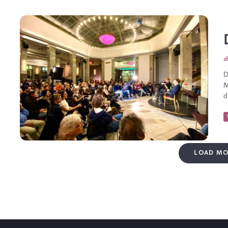
2
D
M
d
LOAD MO