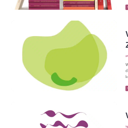
2
W
d
k
1