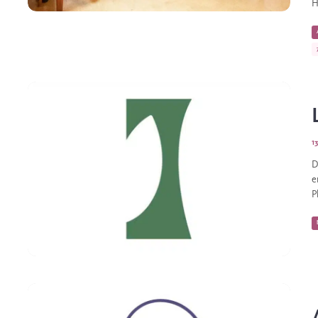
H
1
D
e
P