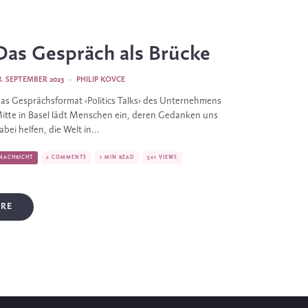
Das Gespräch als Brücke
8. SEPTEMBER 2023
·
PHILIP KOVCE
as Gesprächsformat ‹Politics Talks› des Unternehmens
itte in Basel lädt Menschen ein, deren Gedanken uns
abei helfen, die Welt in...
NACHRICHT
2 COMMENTS
1 MIN READ
501 VIEWS
RE