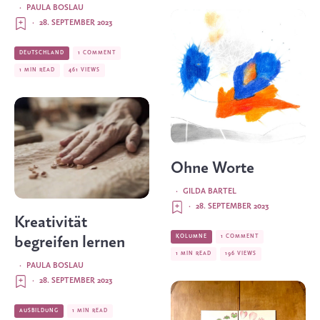
·
PAULA BOSLAU
·
28. SEPTEMBER 2023
DEUTSCHLAND
1 COMMENT
1 MIN READ
461 VIEWS
Ohne Worte
·
GILDA BARTEL
·
28. SEPTEMBER 2023
Kreativität
KOLUMNE
1 COMMENT
begreifen lernen
1 MIN READ
196 VIEWS
·
PAULA BOSLAU
·
28. SEPTEMBER 2023
AUSBILDUNG
1 MIN READ