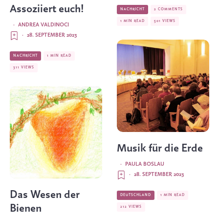
Assoziiert euch!
NACHRICHT
2 COMMENTS
1 MIN READ
501 VIEWS
·
ANDREA VALDINOCI
·
28. SEPTEMBER 2023
NACHRICHT
1 MIN READ
311 VIEWS
Musik für die Erde
·
PAULA BOSLAU
·
28. SEPTEMBER 2023
Das Wesen der
DEUTSCHLAND
1 MIN READ
Bienen
212 VIEWS