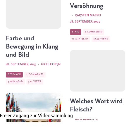
Versöhnung
·
KARSTEN MASSEI
28. SEPTEMBER 2023
ETHIK
2 COMMENTS
Farbe und
10 MIN READ
2544 VIEWS
Bewegung in Klang
und Bild
28. SEPTEMBER 2023
·
URTE COPIJN
GESPRÄCH
2 COMMENTS
3 MIN READ
521 VIEWS
Welches Wort wird
Fleisch?
·
UDO KAMENTZ
29. SEPTEMBER 2023