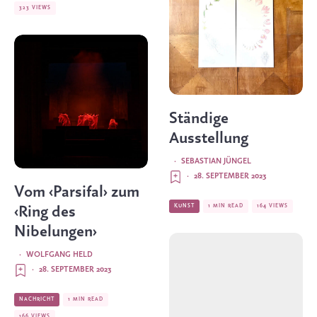
323 VIEWS
Ständige
Ausstellung
·
SEBASTIAN JÜNGEL
·
28. SEPTEMBER 2023
Vom ‹Parsifal› zum
KUNST
1 MIN READ
164 VIEWS
‹Ring des
Nibelungen›
·
WOLFGANG HELD
·
28. SEPTEMBER 2023
NACHRICHT
1 MIN READ
166 VIEWS