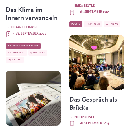
·
ERIKA BELTLE
Das Klima im
·
28. SEPTEMBER 2023
Innern verwandeln
POESIE
1 MIN READ
447 VIEWS
·
SELMA LEA BACH
·
28. SEPTEMBER 2023
NATURWISSENSCHAFTEN
2 COMMENTS
5 MIN READ
1138 VIEWS
Das Gespräch als
Brücke
·
PHILIP KOVCE
·
28. SEPTEMBER 2023