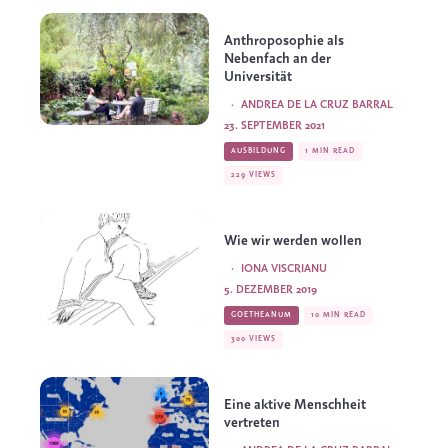
Anthroposophie als
Nebenfach an der
Universität
·
ANDREA DE LA CRUZ BARRAL
23. SEPTEMBER 2021
AUSBILDUNG
1 MIN READ
229 VIEWS
Wie wir werden wollen
·
IONA VISCRIANU
5. DEZEMBER 2019
GOETHEANUM
10 MIN READ
300 VIEWS
Eine aktive Menschheit
vertreten