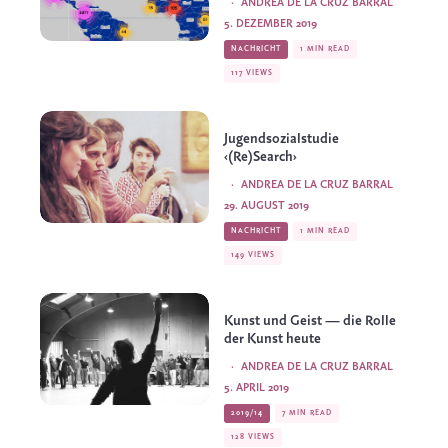
·
ANDREA DE LA CRUZ BARRAL
5. DEZEMBER 2019
NACHRICHT
1 MIN READ
117 VIEWS
Jugendsozialstudie
‹(Re)Search›
·
ANDREA DE LA CRUZ BARRAL
29. AUGUST 2019
NACHRICHT
1 MIN READ
149 VIEWS
Kunst und Geist — die Rolle
der Kunst heute
·
ANDREA DE LA CRUZ BARRAL
5. APRIL 2019
2019/14
7 MIN READ
128 VIEWS