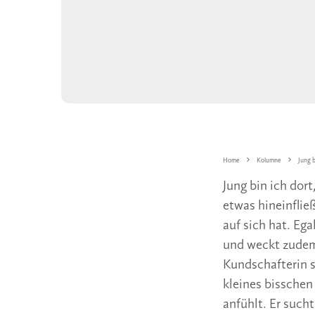
Home
Kolumne
Jung 
Jung bin ich dor
etwas hineinflie
auf sich hat. Eg
und weckt zudem
Kundschafterin s
kleines bisschen 
anfühlt. Er such