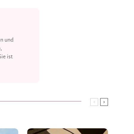
in und
,
ie ist