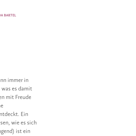
DA BARTEL
ann immer in
, was es damit
den mit Freude
ne
ntdeckt. Ein
sen, wie es sich
gend) ist ein