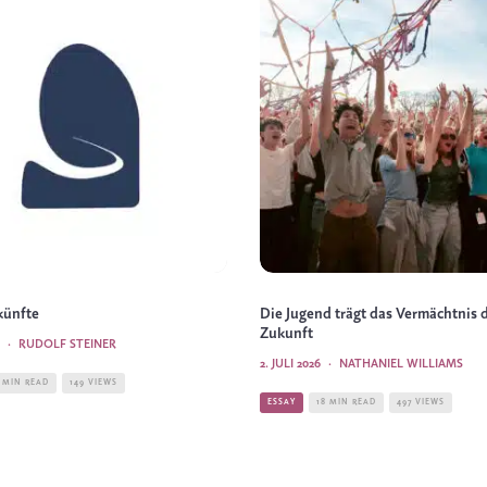
künfte
Die Jugend trägt das Vermächtnis 
Zukunft
·
RUDOLF STEINER
2. JULI 2026
·
NATHANIEL WILLIAMS
 MIN READ
149 VIEWS
ESSAY
18 MIN READ
497 VIEWS