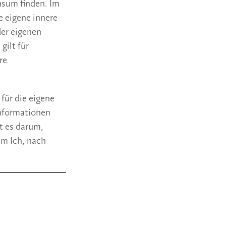
nsum finden. Im
 eigene innere
der eigenen
gilt für
re
für die eigene
Informationen
t es darum,
em Ich, nach