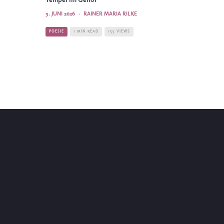
Tempel im Gehör
3. JUNI 2026
·
RAINER MARIA RILKE
POESIE
1 MIN READ
155 VIEWS