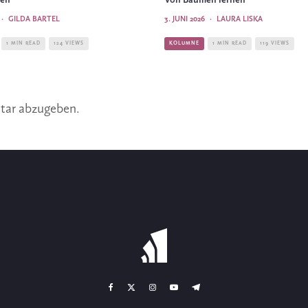
ben
Von Bäumen lernen
·
GILDA BARTEL
3. JUNI 2026
·
LAURA LISKA
1 MIN READ
124 VIEWS
KOLUMNE
1 MIN READ
119 VIEWS
tar abzugeben.