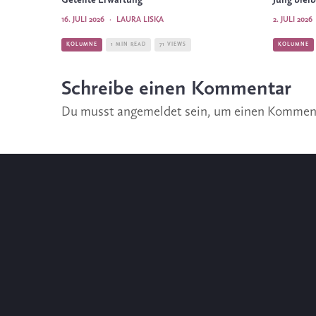
Geteilte Erwartung
Jung blei
16. JULI 2026
·
LAURA LISKA
2. JULI 2026
KOLUMNE
1 MIN READ
71 VIEWS
KOLUMNE
Schreibe einen Kommentar
Du musst
angemeldet
sein, um einen Kommen