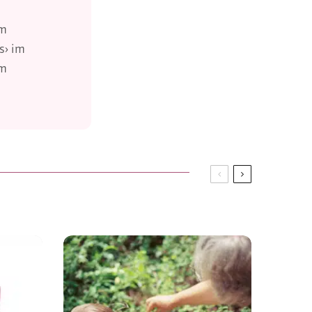
um
s› im
im