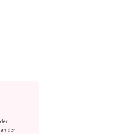
 der
 an der