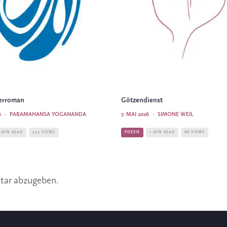
terroman
Götzendienst
6
·
PARAMAHANSA YOGANANDA
7. MAI 2026
·
SIMONE WEIL
 MIN READ
223 VIEWS
POESIE
1 MIN READ
86 VIEWS
tar abzugeben.