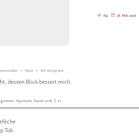
184
28. MAI 2026
issenschaften
Poesie
Wer mich gut sieht
ht, dessen Blick bessert mich.
Egoismen. Aquinarte, Kassel 2016, S. 21.
efèche
pp Tok