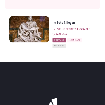
Im Schoß liegen
·
PUBLIC SECRETS ENSEMBLE
13. MAI 2026
KOLUMNE
1 MIN READ
162 VIEWS