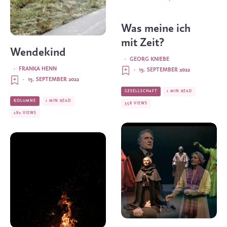
Was meine ich
mit Zeit?
Wendekind
·
GEORG KNIEBE
·
FRANKA HENN
·
15. SEPTEMBER 2022
·
15. SEPTEMBER 2022
GESELLSCHAFT
1 MIN READ
KOLUMNE
1 MIN READ
358 VIEWS
280 VIEWS