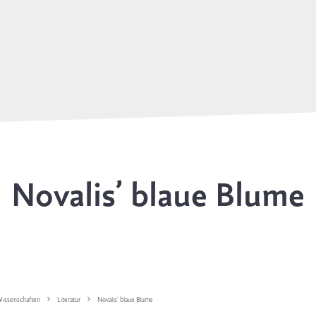
Novalis’ blaue Blume
issenschaften
Literatur
Novalis’ blaue Blume