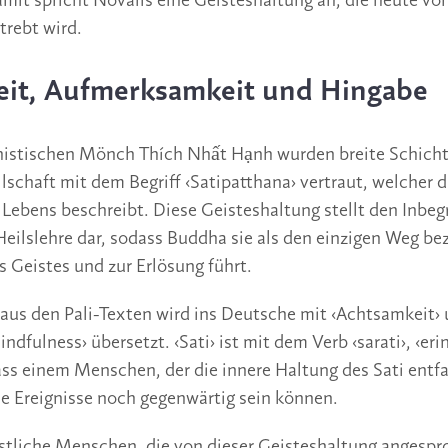
mit spricht Novalis eine Geisteshaltung an, die heute von
rebt wird.
it, Aufmerksamkeit und Hingabe
istischen Mönch Thích Nhất Hạnh wurden breite Schicht
lschaft mit dem Begriff ‹Satipatthana› vertraut, welcher 
Lebens beschreibt. Diese Geisteshaltung stellt den Inbegr
eilslehre dar, sodass Buddha sie als den einzigen Weg be
s Geistes und zur Erlösung führt.
i› aus den Pali-Texten wird ins Deutsche mit ‹Achtsamkeit› 
ndfulness› übersetzt. ‹Sati› ist mit dem Verb ‹sarati›, ‹er
ss einem Menschen, der die innere Haltung des Sati entfa
e Ereignisse noch gegenwärtig sein können.
stliche Menschen, die von dieser Geisteshaltung angesp