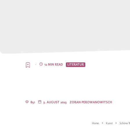
·
12 MIN READ
LITERATUR
851
3. AUGUST 2023
ZORAN PEROWANOWITSCH
Home
Kunst
Schöne W