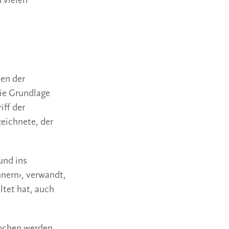
 vielen
en der
die Grundlage
iff der
zeichnete, der
und ins
innern›, verwandt,
ltet hat, auch
rochen werden,