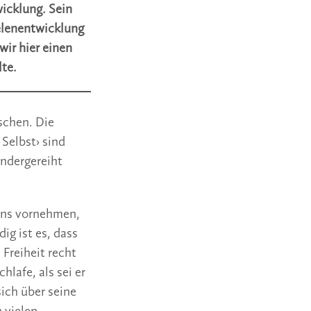
wicklung. Sein
eelenentwicklung
wir hier einen
lte.
schen. Die
Selbst› sind
andergereiht
 uns vornehmen,
g ist es, dass
 Freiheit recht
lafe, als sei er
sich über seine