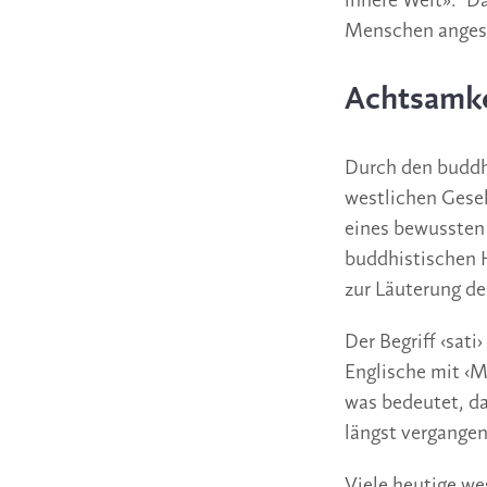
innere Welt».
Da
Menschen angest
Achtsamke
Durch den buddh
westlichen Gesel
eines bewussten 
buddhistischen H
zur Läuterung de
Der Begriff ‹sat
Englische mit ‹Mi
was bedeutet, da
längst vergangen
Viele heutige we