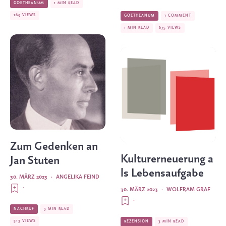
GOETHEANUM
1 MIN READ
169 VIEWS
GOETHEANUM
1 COMMENT
1 MIN READ
675 VIEWS
Zum Gedenken an
Kulturerneuerung a
Jan Stuten
ls Lebensaufgabe
30. MÄRZ 2023
·
ANGELIKA FEIND
·
30. MÄRZ 2023
·
WOLFRAM GRAF
·
NACHRUF
3 MIN READ
513 VIEWS
REZENSION
3 MIN READ