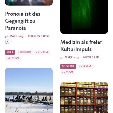
Pronoia ist das
Gegengift zu
Paranoia
30. MÄRZ 2023
·
CHARLES CROSS
Medizin als freier
·
Kulturimpuls
ETHIK
1 COMMENT
1 MIN READ
30. MÄRZ 2023
·
NICOLE ASIS
1983 VIEWS
SCHWEDEN
1 MIN READ
275 VIEWS