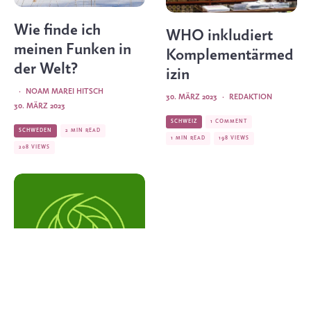
Wie finde ich
WHO inkludiert
meinen Funken in
Komplementärmed
der Welt?
izin
·
NOAM MAREI HITSCH
30. MÄRZ 2023
·
REDAKTION
30. MÄRZ 2023
SCHWEIZ
1 COMMENT
SCHWEDEN
2 MIN READ
1 MIN READ
198 VIEWS
208 VIEWS