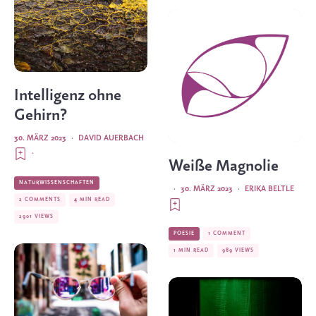
Intelligenz ohne
Gehirn?
30. MÄRZ 2023
·
DAVID AUERBACH
·
Weiße Magnolie
NATURWISSENSCHAFTEN
·
30. MÄRZ 2023
·
ERIKA BELTLE
2 COMMENTS
4 MIN READ
2901 VIEWS
POESIE
1 COMMENT
1 MIN READ
989 VIEWS