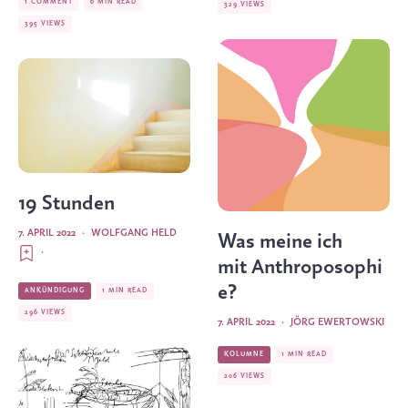
1 COMMENT
6 MIN READ
329 VIEWS
395 VIEWS
19 Stunden
7. APRIL 2022
·
WOLFGANG HELD
Was meine ich
·
mit Anthroposophi
e?
ANKÜNDIGUNG
1 MIN READ
296 VIEWS
7. APRIL 2022
·
JÖRG EWERTOWSKI
KOLUMNE
1 MIN READ
206 VIEWS