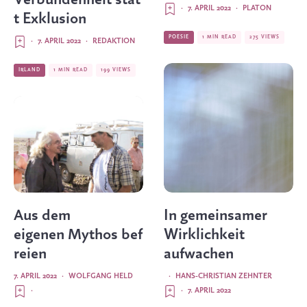
·
7. APRIL 2022
·
PLATON
t Exklusion
POESIE
1 MIN READ
275 VIEWS
·
7. APRIL 2022
·
REDAKTION
IRLAND
1 MIN READ
199 VIEWS
Aus dem
In gemeinsamer
eigenen Mythos bef
Wirklichkeit
reien
aufwachen
7. APRIL 2022
·
WOLFGANG HELD
·
HANS-CHRISTIAN ZEHNTER
·
·
7. APRIL 2022