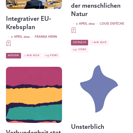
der menschlichen
Natur
Integrativer EU-
·
7. APRIL 2022
·
LOUIS DEFÈCHE
Krebsplan
·
7. APRIL 2022
·
FRANKA HENN
GESPRÄCH
1 MIN READ
232 VIEWS
MEDIZIN
1 MIN READ
114 VIEWS
Unsterblich
Verbundenheit stat