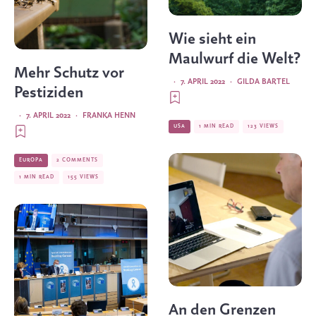
Wie sieht ein
Maulwurf die Welt?
Mehr Schutz vor
·
7. APRIL 2022
·
GILDA BARTEL
Pestiziden
·
7. APRIL 2022
·
FRANKA HENN
USA
1 MIN READ
123 VIEWS
EUROPA
2 COMMENTS
1 MIN READ
155 VIEWS
An den Grenzen