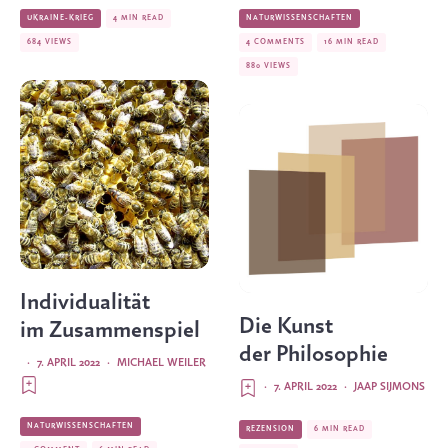
UKRAINE-KRIEG
4 MIN READ
NATURWISSENSCHAFTEN
684 VIEWS
4 COMMENTS
16 MIN READ
880 VIEWS
Individualität
Die Kunst
im Zusammenspiel
der Philosophie
·
7. APRIL 2022
·
MICHAEL WEILER
·
7. APRIL 2022
·
JAAP SIJMONS
NATURWISSENSCHAFTEN
REZENSION
6 MIN READ