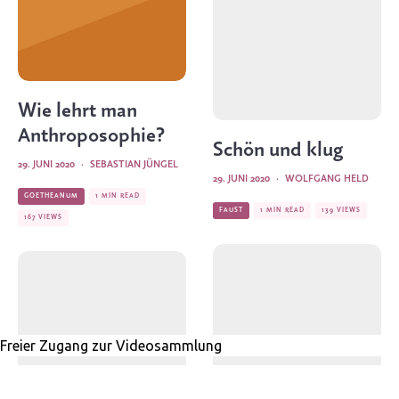
Wie lehrt man
Anthroposophie?
Schön und klug
29. JUNI 2020
·
SEBASTIAN JÜNGEL
29. JUNI 2020
·
WOLFGANG HELD
GOETHEANUM
1 MIN READ
FAUST
1 MIN READ
139 VIEWS
167 VIEWS