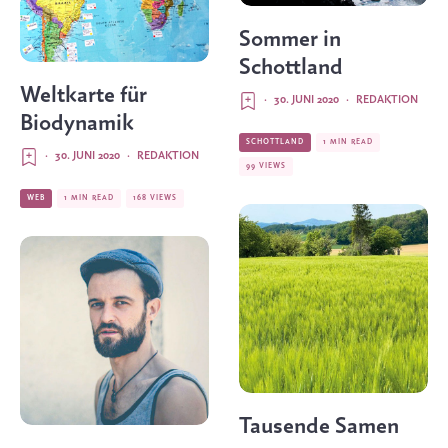
Sommer in
Schottland
Weltkarte für
·
30. JUNI 2020
·
REDAKTION
Biodynamik
SCHOTTLAND
1 MIN READ
·
30. JUNI 2020
·
REDAKTION
99 VIEWS
WEB
1 MIN READ
168 VIEWS
Tausende Samen