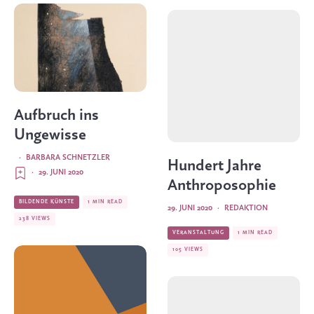
Aufbruch ins
Ungewisse
·
BARBARA SCHNETZLER
Hundert Jahre
·
29. JUNI 2020
Anthroposophie
BILDENDE KÜNSTE
1 MIN READ
29. JUNI 2020
·
REDAKTION
238 VIEWS
VERANSTALTUNG
1 MIN READ
105 VIEWS