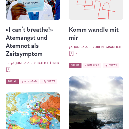
«I can’t breathe!»
Komm wandle mit
Atemangst und
mir
Atemnot als
30. JUNI 2020
·
ROBERT GRAULICH
Zeitsymptom
·
·
30. JUNI 2020
·
GERALD HÄFNER
POESIE
1 MIN READ
131 VIEWS
SOZIAL
3 MIN READ
283 VIEWS