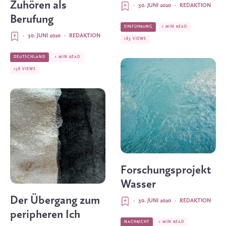
Zuhören als
·
30. JUNI 2020
·
REDAKTION
Berufung
EINFÜHRUNG
1 MIN READ
·
30. JUNI 2020
·
REDAKTION
183 VIEWS
DEUTSCHLAND
1 MIN READ
158 VIEWS
Forschungsprojekt
Wasser
Der Übergang zum
·
30. JUNI 2020
·
REDAKTION
peripheren Ich
NACHRICHT
1 MIN READ