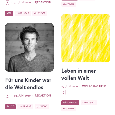
·
30. JUNI 2020
·
REDAKTION
184 VIEWS
WEB
1 MIN READ
161 VIEWS
Leben in einer
vollen Welt
Für uns Kinder war
die Welt endlos
29. JUNI 2020
·
WOLFGANG HELD
·
·
29. JUNI 2020
·
REDAKTION
RÜCKENTEXT
1 MIN READ
FAUST
1 MIN READ
172 VIEWS
109 VIEWS