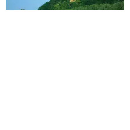
Terra Parzival
10. JUNI 2026
·
MIHA POGACNIK
GESCHICHTE
1 MIN READ
240 VIEWS