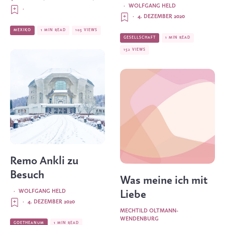
·
WOLFGANG HELD
·
·
4. DEZEMBER 2020
MEXIKO
1 MIN READ
105 VIEWS
GESELLSCHAFT
1 MIN READ
152 VIEWS
Remo Ankli zu
Besuch
Was meine ich mit
·
WOLFGANG HELD
Liebe
·
4. DEZEMBER 2020
MECHTILD OLTMANN-
WENDENBURG
GOETHEANUM
1 MIN READ