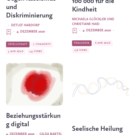
100 000 für die
und
Kindheit
Diskriminierung
MICHAELA GLÖCKLER
UND
CHRISTIANE HAID
·
DETLEF HARDORP
·
4. DEZEMBER 2020
·
·
4. DEZEMBER 2020
PÄDAGOGIK
6 MIN READ
GESELLSCHAFT
2 COMMENTS
158 VIEWS
3 MIN READ
197 VIEWS
Beziehungsstärkun
g digital
Seelische Heilung
4. DEZEMBER 2020
·
GILDA BARTEL