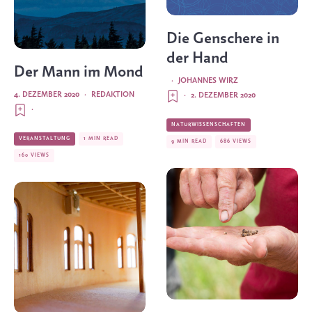
Die Genschere in
der Hand
Der Mann im Mond
·
JOHANNES WIRZ
4. DEZEMBER 2020
·
REDAKTION
·
2. DEZEMBER 2020
·
NATURWISSENSCHAFTEN
VERANSTALTUNG
1 MIN READ
9 MIN READ
686 VIEWS
160 VIEWS