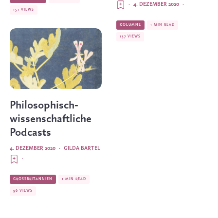
·
4. DEZEMBER 2020
·
151 VIEWS
KOLUMNE
1 MIN READ
137 VIEWS
Philosophisch-
wissenschaftliche
Podcasts
4. DEZEMBER 2020
·
GILDA BARTEL
·
GROSSBRITANNIEN
1 MIN READ
96 VIEWS