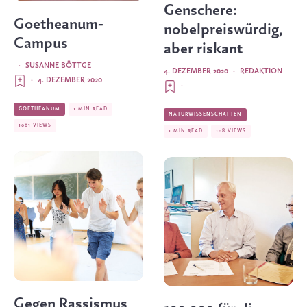
Genschere:
Goetheanum-
nobelpreiswürdig,
Campus
aber riskant
·
SUSANNE BÖTTGE
4. DEZEMBER 2020
·
REDAKTION
·
4. DEZEMBER 2020
·
GOETHEANUM
1 MIN READ
NATURWISSENSCHAFTEN
1081 VIEWS
1 MIN READ
108 VIEWS
Gegen Rassismus