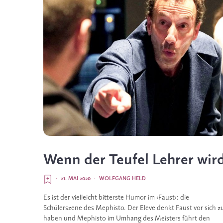
Wenn der Teufel Lehrer wir
·
21. MAI 2020
·
WOLFGANG HELD
Es ist der vielleicht bitterste Humor im ‹Faust›: die
Schülerszene des Mephisto. Der Eleve denkt Faust vor sich z
haben und Mephisto im Umhang des Meisters führt den