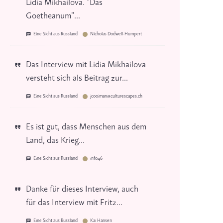
Lidia Mikhailova. "Das
Goetheanum"...
Eine Sicht aus Russland
Nicholas Dodwell-Humpert
Das Interview mit Lidia Mikhailova
versteht sich als Beitrag zur...
Eine Sicht aus Russland
jcooiman@culturescapes.ch
Es ist gut, dass Menschen aus dem
Land, das Krieg...
Eine Sicht aus Russland
info46
Danke für dieses Interview, auch
für das Interview mit Fritz...
Eine Sicht aus Russland
Kai Hansen