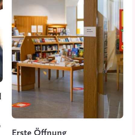
d
u
Erste Öffnung