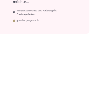
möchte...
Multiperspektivismus: eine Forderung des
Friedensgedankens
guenther1302@email.de