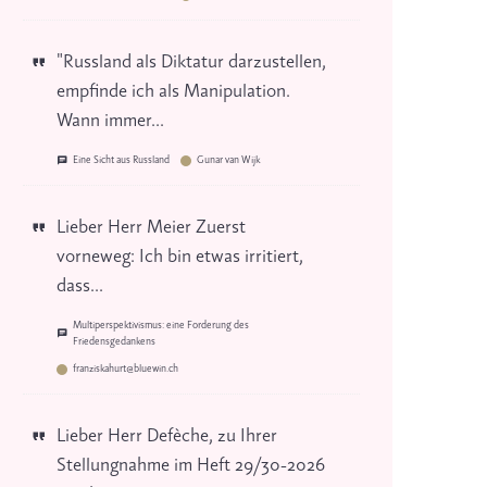
"Russland als Diktatur darzustellen,
empfinde ich als Manipulation.
Wann immer...
Eine Sicht aus Russland
Gunar van Wijk
Lieber Herr Meier Zuerst
vorneweg: Ich bin etwas irritiert,
dass...
Multiperspektivismus: eine Forderung des
Friedensgedankens
franziskahurt@bluewin.ch
Lieber Herr Defèche, zu Ihrer
Stellungnahme im Heft 29/30-2026