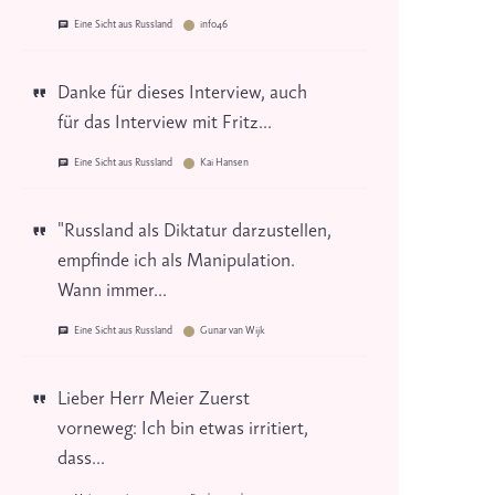
Eine Sicht aus Russland
info46
Danke für dieses Interview, auch
für das Interview mit Fritz...
Eine Sicht aus Russland
Kai Hansen
"Russland als Diktatur darzustellen,
empfinde ich als Manipulation.
Wann immer...
Eine Sicht aus Russland
Gunar van Wijk
Lieber Herr Meier Zuerst
vorneweg: Ich bin etwas irritiert,
dass...