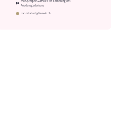
Multiperspektivismus: eine Forderung des
Friedensgedankens
franziskahurt@bluewin.ch