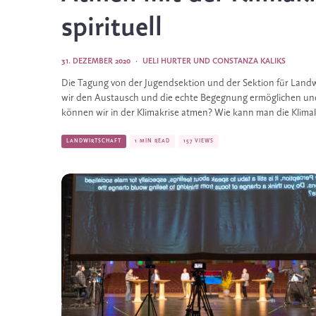
spirituell
31. DEZEMBER 2020
·
UELI HURTER
UND
CONSTANZA KALIKS
Die Tagung von der Jugendsektion und der Sektion für Landwirt
wir den Austausch und die echte Begegnung ermöglichen und
können wir in der Klimakrise atmen? Wie kann man die Klimak
LANDWIRTSCHAFT
1 MIN READ
157 VIEWS