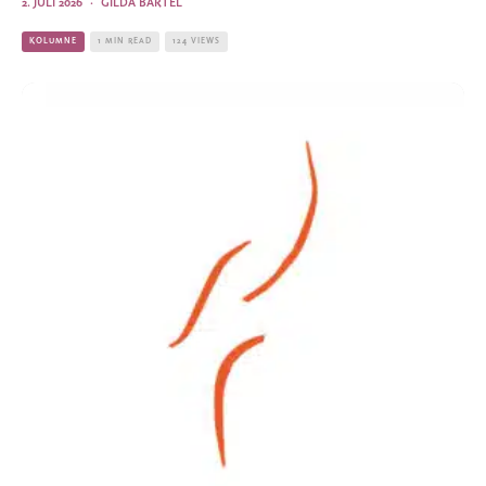
2. JULI 2026
·
GILDA BARTEL
KOLUMNE
1 MIN READ
124 VIEWS