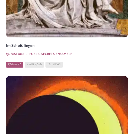
Im Schoß liegen
13. MAI 2026
·
PUBLIC SECRETS ENSEMBLE
KOLUMNE
1 MIN READ
162 VIEWS