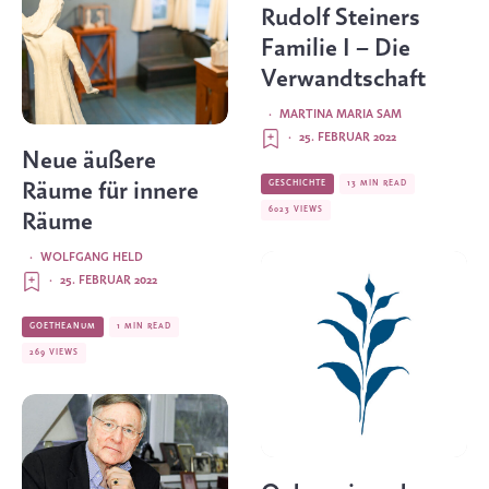
Rudolf Steiners
Familie I – Die
Verwandtschaft
·
MARTINA MARIA SAM
·
25. FEBRUAR 2022
Neue äußere
GESCHICHTE
13 MIN READ
Räume für innere
6023 VIEWS
Räume
·
WOLFGANG HELD
·
25. FEBRUAR 2022
GOETHEANUM
1 MIN READ
269 VIEWS