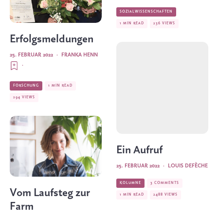
SOZIALWISSENSCHAFTEN
1 MIN READ
236 VIEWS
Erfolgsmeldungen
25. FEBRUAR 2022
·
FRANKA HENN
·
FORSCHUNG
1 MIN READ
294 VIEWS
Ein Aufruf
25. FEBRUAR 2022
·
LOUIS DEFÈCHE
KOLUMNE
3 COMMENTS
Vom Laufsteg zur
1 MIN READ
2488 VIEWS
Farm