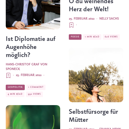
O du weinendes
Herz der Welt!
25. FEBRUAR 2022
·
NELLY SACHS
·
POESIE
1 MIN READ
626 VIEWS
Ist Diplomatie auf
Augenhöhe
möglich?
HANS-CHRISTOF GRAF VON
SPONECK
·
25. FEBRUAR 2022
·
GEOPOLITIK
1 COMMENT
4 MIN READ
990 VIEWS
Selbst­fürsorge für
Mütter