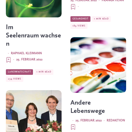
25. FEBRUAR 2022
·
FRANKA HENN
·
GESUNDHEIT
1 MIN READ
Im
189 VIEWS
Seelenraum wachse
n
·
RAPHAEL KLEIMANN
·
25. FEBRUAR 2022
LANDWIRTSCHAFT
1 MIN READ
234 VIEWS
Andere
Lebenswege
·
25. FEBRUAR 2022
·
REDAKTION