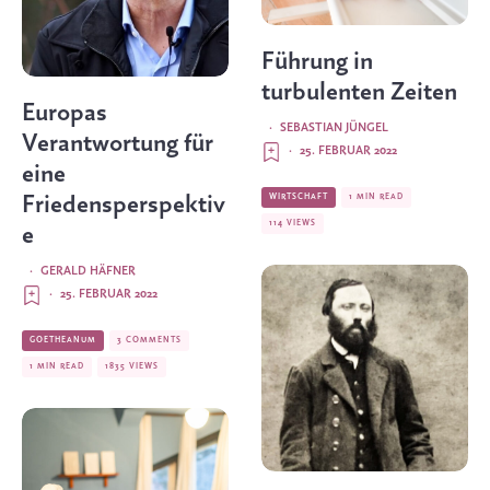
Führung in
turbulenten Zeiten
Europas
·
SEBASTIAN JÜNGEL
Verantwortung für
·
25. FEBRUAR 2022
eine
WIRTSCHAFT
1 MIN READ
Friedensperspektiv
114 VIEWS
e
·
GERALD HÄFNER
·
25. FEBRUAR 2022
GOETHEANUM
3 COMMENTS
1 MIN READ
1835 VIEWS