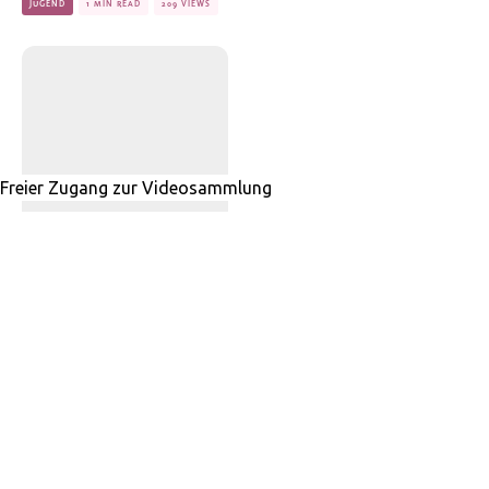
JUGEND
1 MIN READ
209 VIEWS
Nie wieder Krieg! –
Für ein Europa
jenseits der Mächte
·
GERALD HÄFNER
15. FEBRUAR 2022
GEOPOLITIK
7 COMMENTS
17 MIN READ
6112 VIEWS