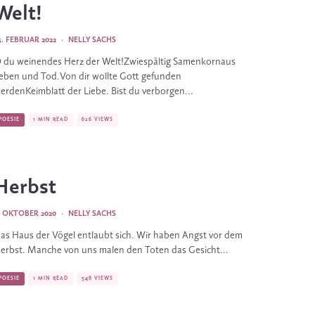
Welt!
5. FEBRUAR 2022
·
NELLY SACHS
 du weinendes Herz der Welt!Zwiespältig Samenkornaus
eben und Tod.Von dir wollte Gott gefunden
erdenKeimblatt der Liebe. Bist du verborgen...
POESIE
1 MIN READ
626 VIEWS
Herbst
. OKTOBER 2020
·
NELLY SACHS
as Haus der Vögel entlaubt sich. Wir haben Angst vor dem
erbst. Manche von uns malen den Toten das Gesicht...
POESIE
1 MIN READ
548 VIEWS