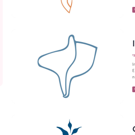
1
I
E
n