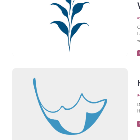
2
O
L
w
9
D
H