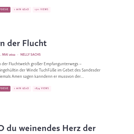
POESIE
1 MIN READ
1711 VIEWS
In der Flucht
3. MAI 2022
·
NELLY SACHS
n der Fluchtwelch großer Empfangunterwegs –
ingehülltin der Winde TuchFüße im Gebet des Sandesder
iemals Amen sagen kanndenn er mussvon der...
POESIE
1 MIN READ
1874 VIEWS
O du weinendes Herz der