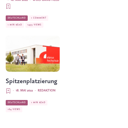
DEUTSCHLAND
1 COMMENT
1 MIN READ
1455 VIEWS
Treffen
für Pachamama
18. MAI 2022
·
FRANKA HENN
SÜDAMERIKA
1 MIN READ
211 VIEWS
Spitzenplatzierung
·
18. MAI 2022
·
REDAKTION
DEUTSCHLAND
1 MIN READ
164 VIEWS