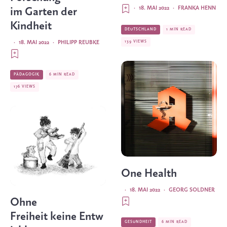
·
18. MAI 2022
·
FRANKA HENN
im Garten der
Kindheit
DEUTSCHLAND
1 MIN READ
139 VIEWS
·
18. MAI 2022
·
PHILIPP REUBKE
PÄDAGOGIK
6 MIN READ
176 VIEWS
One Health
·
18. MAI 2022
·
GEORG SOLDNER
Ohne
Freiheit keine Entw
GESUNDHEIT
6 MIN READ