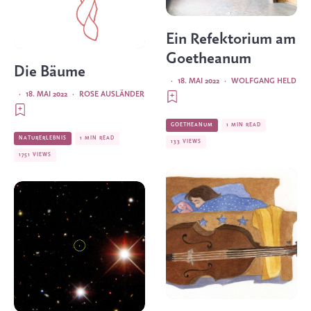
Ein Refektorium am
Goetheanum
Die Bäume
·
18. MAI 2022
·
WOLFGANG HELD
·
18. MAI 2022
·
ROSE AUSLÄNDER
GOETHEANUM
1 MIN READ
NATURERLEBNIS
1 MIN READ
133 VIEWS
1751 VIEWS