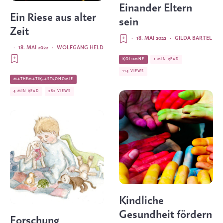
Einander Eltern
Ein Riese aus alter
sein
Zeit
·
18. MAI 2022
·
GILDA BARTEL
·
18. MAI 2022
·
WOLFGANG HELD
KOLUMNE
1 MIN READ
114 VIEWS
MATHEMATIK-ASTRONOMIE
4 MIN READ
282 VIEWS
Kindliche
Gesundheit fördern
Forschung