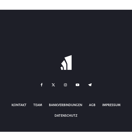
Wenn das Leben
spricht
·
CLAUDIA GRAH-WITTICH
18. MAI 2022
PÄDAGOGIK
1 COMMENT
Tagung der
14 MIN READ
806 VIEWS
italienischen
Ärztegesellschaft
18. MAI 2022
·
REDAKTION
ITALIEN
1 MIN READ
199 VIEWS