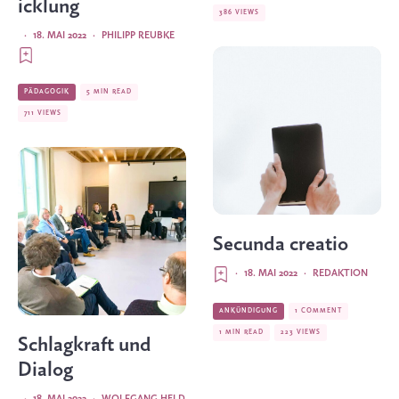
icklung
386 VIEWS
·
18. MAI 2022
·
PHILIPP REUBKE
PÄDAGOGIK
5 MIN READ
711 VIEWS
Secunda creatio
·
18. MAI 2022
·
REDAKTION
ANKÜNDIGUNG
1 COMMENT
1 MIN READ
223 VIEWS
Schlagkraft und
Dialog
·
18. MAI 2022
·
WOLFGANG HELD