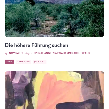
Die höhere Führung suchen
23. NOVEMBER 2023
·
EPHRAT ANGRESS-EWALD
UND
AXEL EWALD
ETHIK
4 MIN READ
721 VIEWS