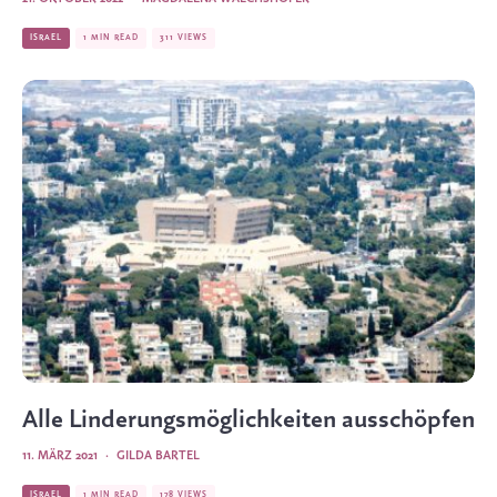
ISRAEL
1 MIN READ
311 VIEWS
Alle Linderungsmöglichkeiten ausschöpfen
11. MÄRZ 2021
·
GILDA BARTEL
ISRAEL
1 MIN READ
178 VIEWS