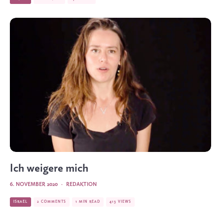
Ich weigere mich
6. NOVEMBER 2020
·
REDAKTION
ISRAEL
2 COMMENTS
1 MIN READ
413 VIEWS