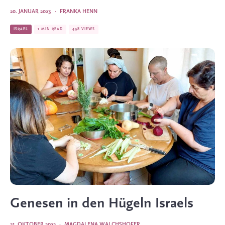
20. JANUAR 2023
·
FRANKA HENN
ISRAEL
1 MIN READ
498 VIEWS
Genesen in den Hügeln Israels
21. OKTOBER 2022
·
MAGDALENA WALCHSHOFER