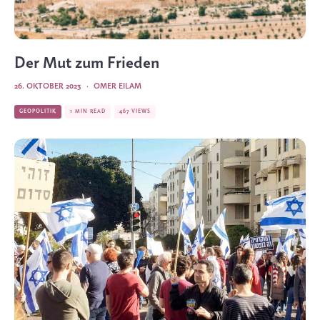
Der Mut zum Frieden
26. OKTOBER 2023
·
OMER EILAM
GEOPOLITIK
1 MIN READ
467 VIEWS