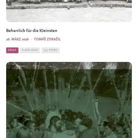
Beharrlich für die Kleinsten
26. MÄRZ 2026
·
TOMÁŠ ZDRAŽIL
ESSAY
8 MIN READ
337 VIEWS