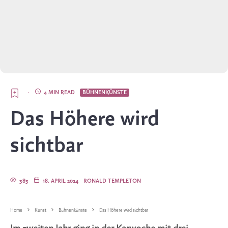
·
4 MIN READ
BÜHNENKÜNSTE
Das Höhere wird
sichtbar
383
18. APRIL 2024
RONALD TEMPLETON
Home
Kunst
Bühnenkünste
Das Höhere wird sichtbar