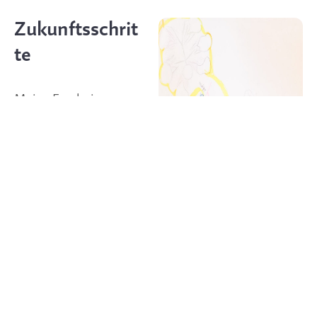
Zukunftsschrit
te
Meine Ergebnisse
haben weitere Fragen
aufgeworfen. Was
können wir tun, um
jungen Menschen zu
helfen, mehr innere
Resilienz zu
entwickeln, um die
Herausforderungen
unserer Zeit zu
meistern? Ich erinnerte