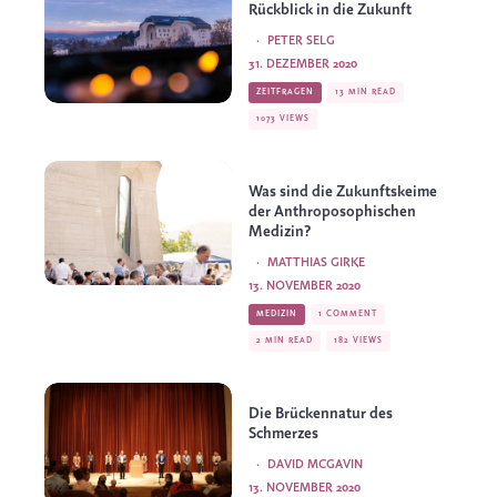
Rückblick in die Zukunft
·
PETER SELG
31. DEZEMBER 2020
ZEITFRAGEN
13 MIN READ
1073 VIEWS
Was sind die Zukunftskeime
der Anthroposophischen
Medizin?
·
MATTHIAS GIRKE
13. NOVEMBER 2020
MEDIZIN
1 COMMENT
2 MIN READ
182 VIEWS
Die Brückennatur des
Schmerzes
·
DAVID MCGAVIN
13. NOVEMBER 2020