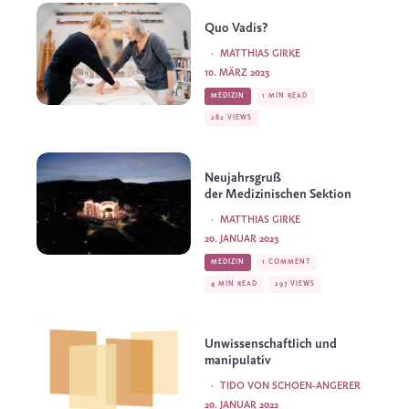
Quo Vadis?
·
MATTHIAS GIRKE
10. MÄRZ 2023
MEDIZIN
1 MIN READ
282 VIEWS
Neujahrsgruß
der Medizinischen Sektion
·
MATTHIAS GIRKE
20. JANUAR 2023
MEDIZIN
1 COMMENT
4 MIN READ
297 VIEWS
Unwissenschaftlich und
manipulativ
·
TIDO VON SCHOEN-ANGERER
20. JANUAR 2022