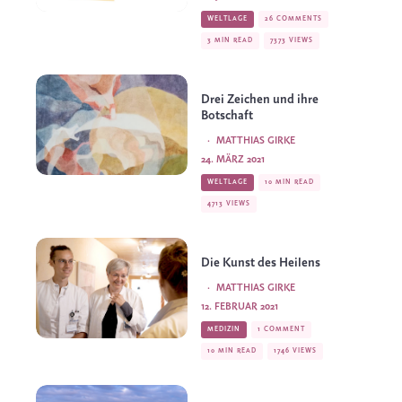
WELTLAGE
26 COMMENTS
3 MIN READ
7373 VIEWS
Drei Zeichen und ihre
Botschaft
·
MATTHIAS GIRKE
24. MÄRZ 2021
WELTLAGE
10 MIN READ
4713 VIEWS
Die Kunst des Heilens
·
MATTHIAS GIRKE
12. FEBRUAR 2021
MEDIZIN
1 COMMENT
10 MIN READ
1746 VIEWS