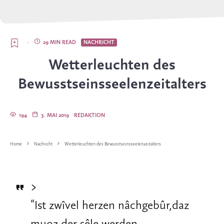
·
29 MIN READ
NACHRICHT
Wetterleuchten des
Bewusstseinsseelenzeitalters
194
3. MAI 2019
REDAKTION
Home
Nachricht
Wetterleuchten des Bewusstseinsseelenzeitalters
>
“
Ist zwîvel herzen nâchgebûr,daz