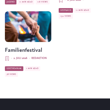
JUGEND
11 MIN READ
118 VIEWS
GESPRÄCH
11 MIN READ
130 VIEWS
Familienfestival
·
2. JULI 2026
·
REDAKTION
GOETHEANUM
1 MIN READ
78 VIEWS