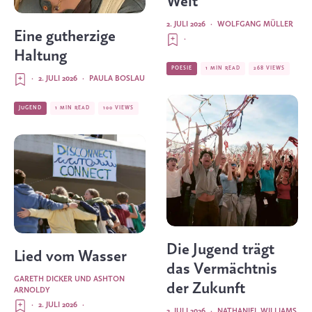
Welt
2. JULI 2026
·
WOLFGANG MÜLLER
Eine gutherzige
·
Haltung
POESIE
1 MIN READ
268 VIEWS
·
2. JULI 2026
·
PAULA BOSLAU
JUGEND
1 MIN READ
100 VIEWS
Die Jugend trägt
Lied vom Wasser
das Vermächtnis
GARETH DICKER UND ASHTON
der Zukunft
ARNOLDY
·
2. JULI 2026
·
2. JULI 2026
·
NATHANIEL WILLIAMS