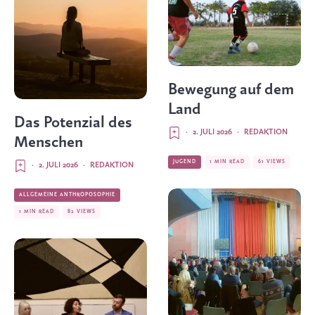
Bewegung auf dem
Land
Das Potenzial des
·
2. JULI 2026
·
REDAKTION
Menschen
JUGEND
1 MIN READ
61 VIEWS
·
2. JULI 2026
·
REDAKTION
ALLGEMEINE ANTHROPOSOPHIE
1 MIN READ
82 VIEWS