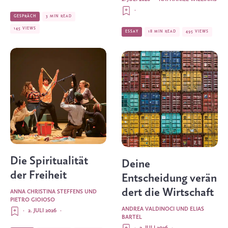
·
GESPRÄCH
3 MIN READ
145 VIEWS
ESSAY
18 MIN READ
495 VIEWS
Die Spiritualität
Deine
der Freiheit
Entscheidung verän
dert die Wirtschaft
ANNA CHRISTINA STEFFENS UND
PIETRO GIOIOSO
ANDREA VALDINOCI UND ELIAS
·
2. JULI 2026
·
BARTEL
·
2. JULI 2026
·