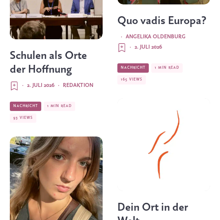
Quo vadis Europa?
·
ANGELIKA OLDENBURG
·
2. JULI 2026
Schulen als Orte
der Hoffnung
NACHRICHT
1 MIN READ
165 VIEWS
·
2. JULI 2026
·
REDAKTION
NACHRICHT
1 MIN READ
93 VIEWS
Dein Ort in der