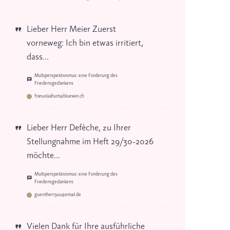
Lieber Herr Meier Zuerst
vorneweg: Ich bin etwas irritiert,
dass...
Multiperspektivismus: eine Forderung des
Friedensgedankens
franziskahurt@bluewin.ch
Lieber Herr Defèche, zu Ihrer
Stellungnahme im Heft 29/30-2026
möchte...
Multiperspektivismus: eine Forderung des
Friedensgedankens
guenther1302@email.de
Vielen Dank für Ihre ausführliche