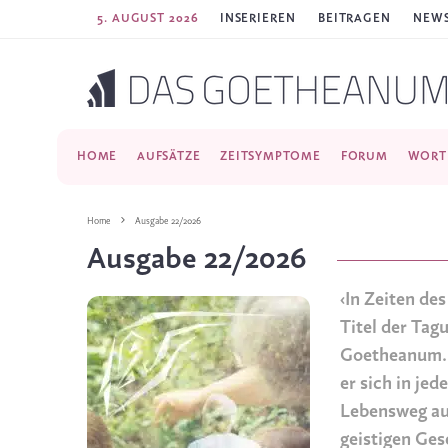
5. AUGUST 2026
INSERIEREN
BEITRAGEN
NEWS
HOME
AUFSÄTZE
ZEITSYMPTOME
FORUM
WORT
Home
Ausgabe 22/2026
Ausgabe 22/2026
‹In Zeiten de
Titel der Tag
Goetheanum. S
er sich in je
Lebensweg aus
geistigen Ges