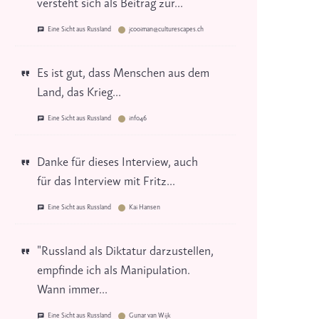
versteht sich als Beitrag zur...
Eine Sicht aus Russland
jcooiman@culturescapes.ch
Es ist gut, dass Menschen aus dem
Land, das Krieg...
Eine Sicht aus Russland
info46
Danke für dieses Interview, auch
für das Interview mit Fritz...
Eine Sicht aus Russland
Kai Hansen
"Russland als Diktatur darzustellen,
empfinde ich als Manipulation.
Wann immer...
Eine Sicht aus Russland
Gunar van Wijk