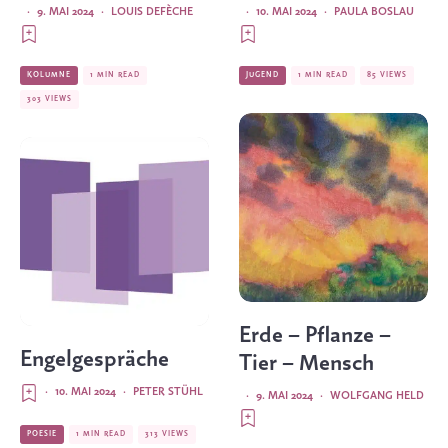
·
9. MAI 2024
·
LOUIS DEFÈCHE
·
10. MAI 2024
·
PAULA BOSLAU
KOLUMNE
1 MIN READ
JUGEND
1 MIN READ
85 VIEWS
303 VIEWS
Erde – Pflanze –
Engelgespräche
Tier – Mensch
·
10. MAI 2024
·
PETER STÜHL
·
9. MAI 2024
·
WOLFGANG HELD
POESIE
1 MIN READ
313 VIEWS