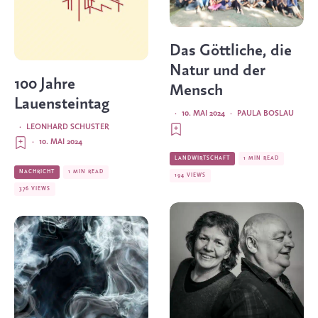
Das Göttliche, die
Natur und der
100 Jahre
Mensch
Lauensteintag
·
10. MAI 2024
·
PAULA BOSLAU
·
LEONHARD SCHUSTER
·
10. MAI 2024
LANDWIRTSCHAFT
1 MIN READ
NACHRICHT
1 MIN READ
194 VIEWS
376 VIEWS