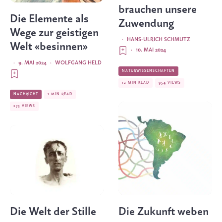
brauchen unsere
Die Elemente als
Zuwendung
Wege zur geistigen
·
HANS-ULRICH SCHMUTZ
Welt «besinnen»
·
10. MAI 2024
·
9. MAI 2024
·
WOLFGANG HELD
NATURWISSENSCHAFTEN
12 MIN READ
954 VIEWS
NACHRICHT
1 MIN READ
273 VIEWS
Die Welt der Stille
Die Zukunft weben