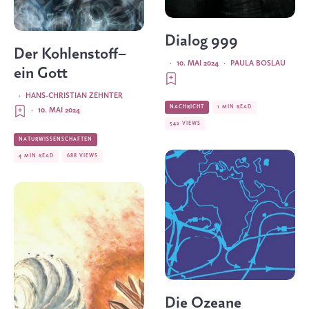
Dialog 999
Der Kohlenstoff–
·
10. MAI 2024
·
PAULA BOSLAU
ein Gott
·
HANS-CHRISTIAN ZEHNTER
NACHRICHT
1 MIN READ
·
10. MAI 2024
542 VIEWS
NATURWISSENSCHAFTEN
4 MIN READ
688 VIEWS
Die Ozeane