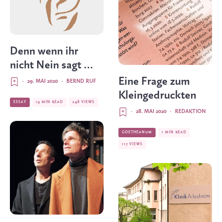
Denn wenn ihr
nicht Nein sagt …
Eine Frage zum
·
29. MAI 2020
·
BERND RUF
Kleingedruckten
ESSAY
19 MIN READ
248 VIEWS
·
28. MAI 2020
·
REDAKTION
GOETHEANUM
1 MIN READ
117 VIEWS