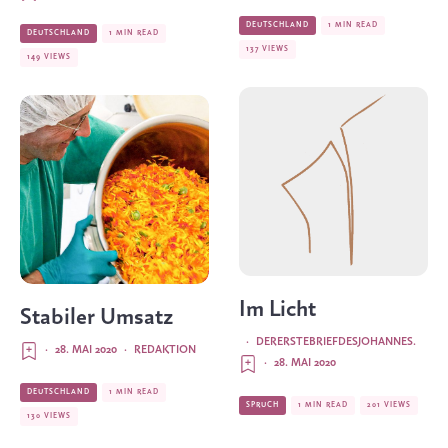
DEUTSCHLAND
1 MIN READ
DEUTSCHLAND
1 MIN READ
137 VIEWS
149 VIEWS
Im Licht
Stabiler Umsatz
·
DERERSTEBRIEFDESJOHANNES.
·
28. MAI 2020
·
REDAKTION
·
28. MAI 2020
DEUTSCHLAND
1 MIN READ
SPRUCH
1 MIN READ
201 VIEWS
130 VIEWS