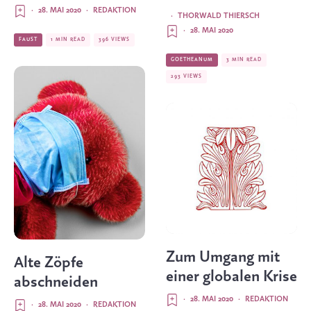
·
28. MAI 2020
·
REDAKTION
·
THORWALD THIERSCH
·
28. MAI 2020
FAUST
1 MIN READ
396 VIEWS
GOETHEANUM
3 MIN READ
293 VIEWS
Zum Umgang mit
Alte Zöpfe
einer globalen Krise
abschneiden
·
28. MAI 2020
·
REDAKTION
·
28. MAI 2020
·
REDAKTION