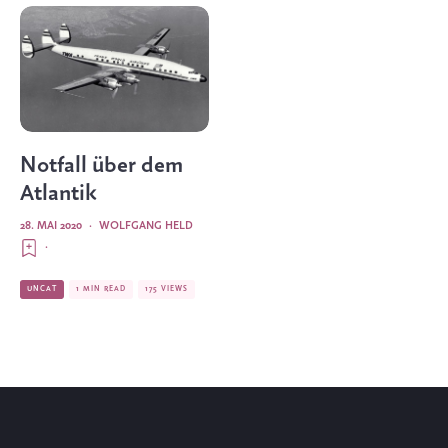
Notfall über dem
Atlantik
28. MAI 2020
·
WOLFGANG HELD
·
UNCAT
1 MIN READ
175 VIEWS