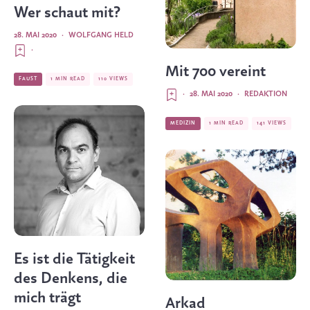
Wer schaut mit?
28. MAI 2020
·
WOLFGANG HELD
·
Mit 700 vereint
FAUST
1 MIN READ
110 VIEWS
·
28. MAI 2020
·
REDAKTION
MEDIZIN
1 MIN READ
141 VIEWS
Es ist die Tätigkeit
des Denkens, die
mich trägt
Arkad