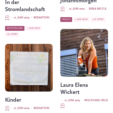
Johannimorgen
In der
Stromlandschaft
·
21. JUNI 2019
·
ERIKA BELTLE
·
21. JUNI 2019
·
REDAKTION
SPRUCH
1 MIN READ
126 VIEWS
DEUTSCHLAND
1 MIN READ
167 VIEWS
Laura Elena
Wickert
Kinder
·
21. JUNI 2019
·
WOLFGANG HELD
·
21. JUNI 2019
·
REDAKTION