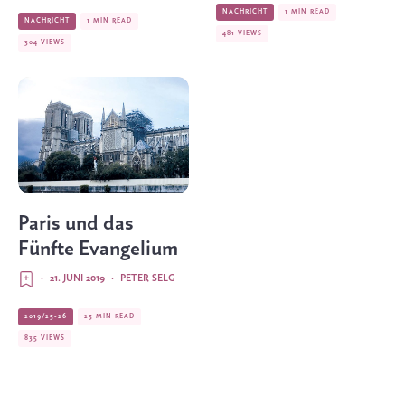
NACHRICHT
1 MIN READ
NACHRICHT
1 MIN READ
481 VIEWS
304 VIEWS
Paris und das
Fünfte Evangelium
·
21. JUNI 2019
·
PETER SELG
2019/25-26
25 MIN READ
835 VIEWS