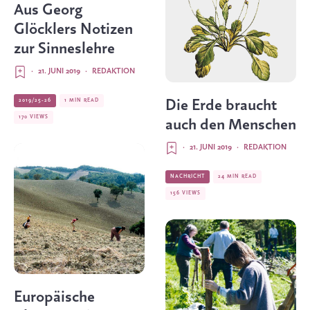
Aus Georg
Glöcklers Notizen
zur Sinneslehre
·
21. JUNI 2019
·
REDAKTION
2019/25-26
1 MIN READ
Die Erde braucht
170 VIEWS
auch den Menschen
·
21. JUNI 2019
·
REDAKTION
NACHRICHT
24 MIN READ
156 VIEWS
Europäische