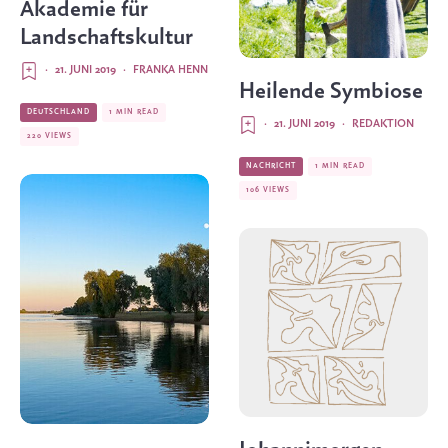
Akademie für
Landschaftskultur
·
21. JUNI 2019
·
FRANKA HENN
Heilende Symbiose
DEUTSCHLAND
1 MIN READ
·
21. JUNI 2019
·
REDAKTION
220 VIEWS
NACHRICHT
1 MIN READ
106 VIEWS