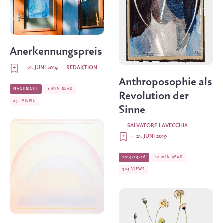
Anerkennungspreis
·
21. JUNI 2019
·
REDAKTION
Anthroposophie als
NACHRICHT
1 MIN READ
Revolution der
231 VIEWS
Sinne
·
SALVATORE LAVECCHIA
·
21. JUNI 2019
2019/25-26
10 MIN READ
304 VIEWS