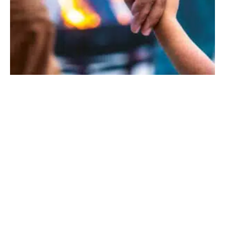
Familienfestival
2. JULI 2026
·
REDAKTION
GOETHEANUM
1 MIN READ
78 VIEWS