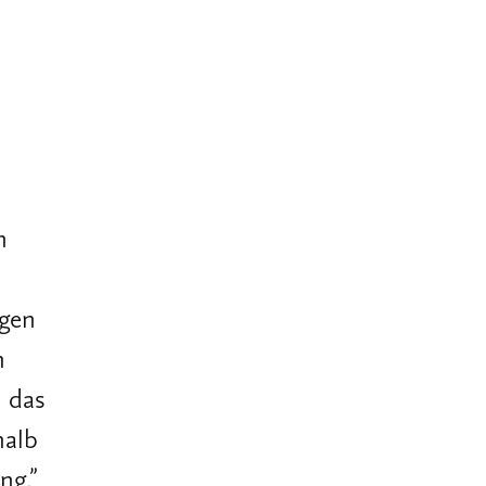
n
igen
h
, das
halb
ng.
”