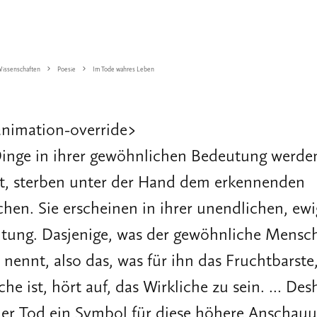
issenschaften
Poesie
Im Tode wahres Leben
animation-override>
Dinge in ihrer gewöhnlichen Bedeutung werde
et, sterben unter der Hand dem erkennenden
hen. Sie erscheinen in ihrer unendlichen, ew
tung. Dasjenige, was der gewöhnliche Mensc
nennt, also das, was für ihn das Fruchtbarste
che ist, hört auf, das Wirkliche zu sein. … Des
der Tod ein Symbol für diese höhere Anschauu