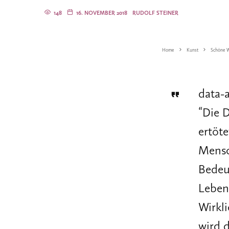
148
16. NOVEMBER 2018
RUDOLF STEINER
Home
Kunst
Schöne W
data-
“
Die 
ertöt
Mensc
Bedeu
Leben 
Wirkli
wird 