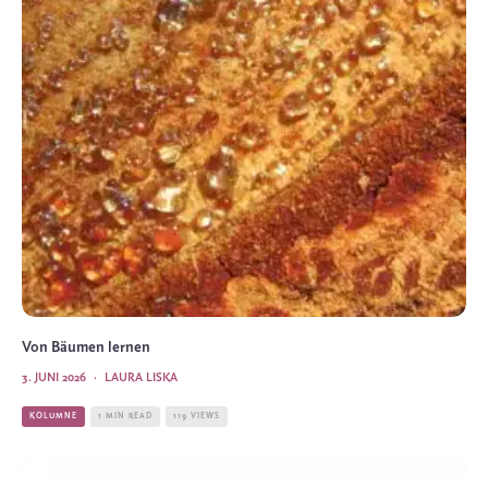
Von Bäumen lernen
3. JUNI 2026
·
LAURA LISKA
KOLUMNE
1 MIN READ
119 VIEWS