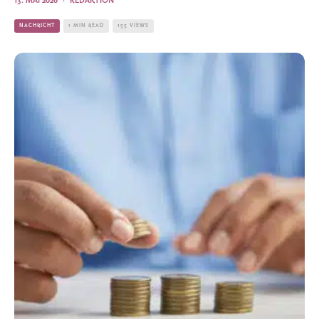
13. MAI 2026
·
REDAKTION
NACHRICHT
1 MIN READ
155 VIEWS