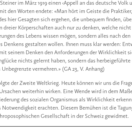
 Steiner im März 1919 einen ‹Appell an das deutsche Volk 
 mit den Worten endete: «Man hört im Geiste die Praktiker
des hier Gesagten sich ergehen, die unbequem finden, übe
dreier Körperschaften auch nur zu denken, welche nicht
erungen des Lebens wissen mögen, sondern alles nach de
es Denkens gestalten wollen. Ihnen muss klar werden: En
it seinem Denken den Anforderungen der Wirklichkeit si
lücke nichts gelernt haben, sondern das herbeigeführte 
s Unbegrenzte vermehren.» (GA 23, V. Anhang)
olgte der Zweite Weltkrieg. Heute können wir uns die Frage
 Ursachen weiterhin wirken. Eine Wende wird in dem Maße
liederung des sozialen Organismus als Wirklichkeit erkenne
s Notwendigkeit erachten. Diesem Bemühen ist die Tagun
throposophischen Gesellschaft in der Schweiz gewidmet.