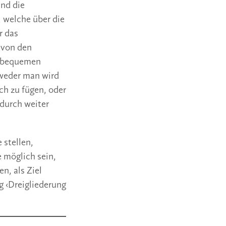
und die
, welche über die
r das
 von den
n bequemen
tweder man wird
ch zu fügen, oder
durch weiter
 stellen,
 möglich sein,
n, als Ziel
g ‹Dreigliederung