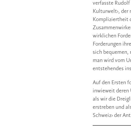
verfasste Rudolf
Kulturwelt›, der
Kompliziertheit 
Zusammenwirken 
wirklichen Ford
Forderungen ihr
sich bequemen, m
man wird vom Ung
entstehendes in
Auf den Ersten f
inwieweit deren
als wir die Dreig
erstreben und al
Schweiz› der An