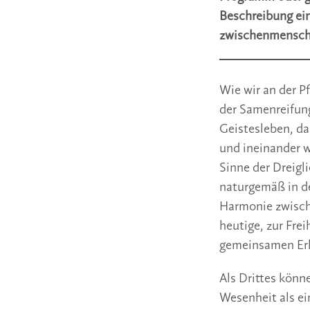
Beschreibung ein
zwischenmensch
Wie wir an der P
der Samenreifung
Geistesleben, da
und ineinander w
Sinne der Dreigl
naturgemäß in de
Harmonie zwische
heutige, zur Fre
gemeinsamen Erk
Als Drittes könn
Wesenheit als e