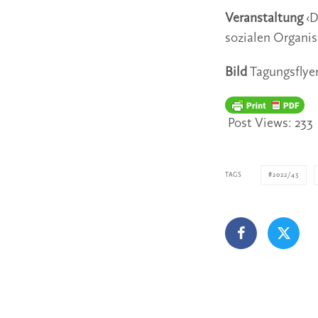
Veranstaltung
‹D
sozialen Organis
Bild
Tagungsflye
Post Views:
233
TAGS
2022/43