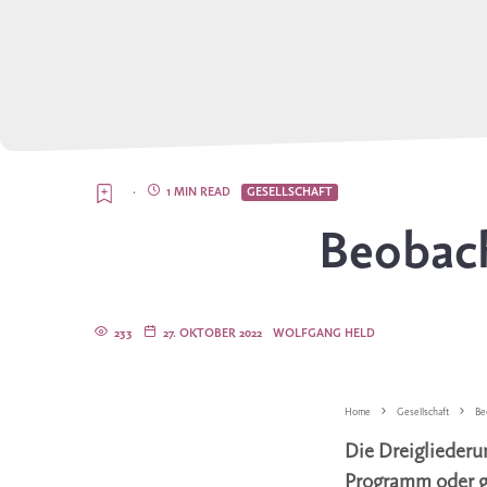
·
1 MIN READ
GESELLSCHAFT
Beobach
233
27. OKTOBER 2022
WOLFGANG HELD
Home
Gesellschaft
Be
Die Dreigliederu
Programm oder ga