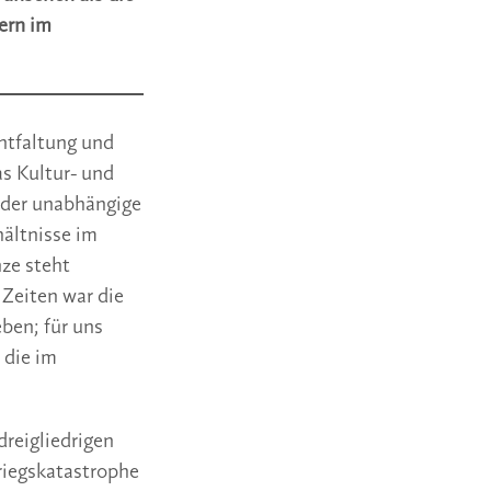
ern im
entfaltung und
s Kultur- und
nder unabhängige
hältnisse im
nze steht
 Zeiten war die
ben; für uns
 die im
dreigliedrigen
riegskatastrophe