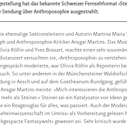
gestellung hat das bekannte Schweizer Fernsehformat ‹St
e Sendung über Anthroposophie ausgestrahlt.
ie ehemalige Sektionsleiterin und Autorin Martina Maria
oph und Anthroposophie-Kritiker Ansgar Martins. Das Mo
ivia Röllin und Yves Bossart, machte einen sehr souverä
 distanziert versuchten sie, ‹Anthroposophie› zu verstehe
ergespräch moderierte, war Olivia Röllin als Reporterin b
uch. So unter anderem in der Münchensteiner Waldorfsch
dung in Aesch und auf dem Goetheanum-Rundgang, gefüh
Ansgar Martins meinte: «Mich interessieren die Anthrop
ehr als Steiner.» Steiner sei ein Katalysator von Ideen g
ie ein Reagenzglas für alles, was passiert. Auch der Moder
 Geheimwissenschaft im Umriss› als Vorbereitung gelesen h
abgespacte Fantasywelt» gewesen sei. Sehr kritisch wurde a