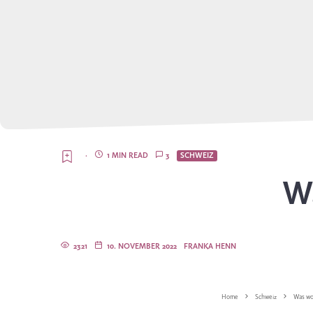
·
1 MIN READ
3
SCHWEIZ
Wa
2321
10. NOVEMBER 2022
FRANKA HENN
Home
Schweiz
Was wol