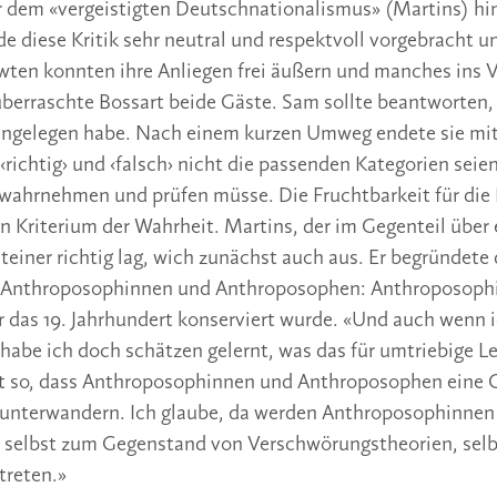
r dem «vergeistigten Deutschnationalismus» (Martins) hi
de diese Kritik sehr neutral und respektvoll vorgebracht 
wten konnten ihre Anliegen frei äußern und manches ins V
erraschte Bossart beide Gäste. Sam sollte beantworten, 
ngelegen habe. Nach einem kurzen Umweg endete sie mi
‹richtig› und ‹falsch› nicht die passenden Kategorien seie
 wahrnehmen und prüfen müsse. Die Fruchtbarkeit für die 
n Kriterium der Wahrheit. Martins, der im Gegenteil über
Steiner richtig lag, wich zunächst auch aus. Er begründete
n Anthroposophinnen und Anthroposophen: Anthroposophie
er das 19. Jahrhundert konserviert wurde. «Und auch wenn i
habe ich doch schätzen gelernt, was das für umtriebige L
ht so, dass Anthroposophinnen und Anthroposophen eine G
t unterwandern. Ich glaube, da werden Anthroposophinnen
selbst zum Gegenstand von Verschwörungstheorien, selb
treten.»