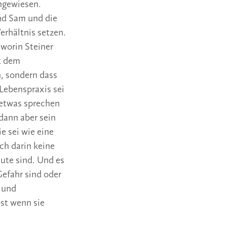
ngewiesen.
und Sam und die
erhältnis setzen.
worin Steiner
t dem
n, sondern dass
Lebenspraxis sei
 etwas sprechen
 dann aber sein
 sei wie eine
ch darin keine
eute sind. Und es
efahr sind oder
 und
st wenn sie