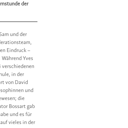
ernstunde der
 Sam und der
derationsteam,
nen Eindruck –
n. Während Yves
ei verschiedenen
ule, in der
rt von David
osophinnen und
ewesen; die
ator Bossart gab
abe und es für
uf vieles in der