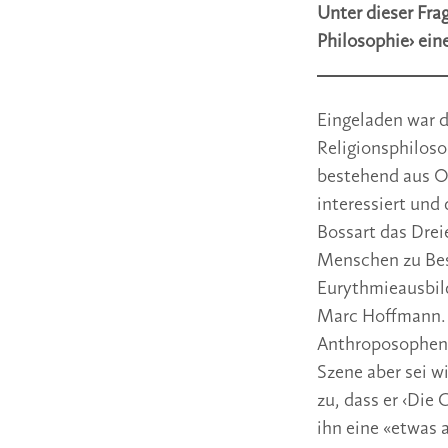
Unter dieser Fra
Philosophie› ein
Eingeladen war d
Religionsphilos
bestehend aus Ol
interessiert und
Bossart das Drei
Menschen zu Bes
Eurythmieausbil
Marc Hoffmann. 
Anthroposophen m
Szene aber sei w
zu, dass er ‹Die
ihn eine «etwas 