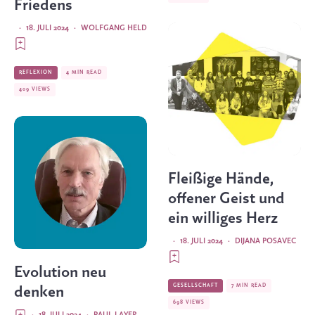
Friedens
·
18. JULI 2024
·
WOLFGANG HELD
REFLEXION
4 MIN READ
409 VIEWS
Fleißige Hände,
offener Geist und
ein williges Herz
·
18. JULI 2024
·
DIJANA POSAVEC
Evolution neu
GESELLSCHAFT
7 MIN READ
denken
698 VIEWS
·
18. JULI 2024
·
PAUL LAYER