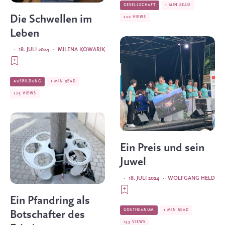
GESELLSCHAFT
1 MIN READ
Die Schwellen im
220 VIEWS
Leben
·
18. JULI 2024
·
MILENA KOWARIK
AUSBILDUNG
1 MIN READ
225 VIEWS
Ein Preis und sein
Juwel
·
18. JULI 2024
·
WOLFGANG HELD
Ein Pfandring als
GOETHEANUM
1 MIN READ
Botschafter des
153 VIEWS