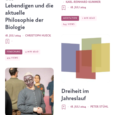
·
KARL-REINHARD KUMMER
Lebendigen und die
·
18. JULI 2024
aktuelle
MEDITATION
1 MIN READ
Philosophie der
645 VIEWS
Biologie
18. JULI 2024
·
CHRISTOPH HUECK
·
FORSCHUNG
4 MIN READ
474 VIEWS
Dreiheit im
Jahreslauf
·
18. JULI 2024
·
PETER STÜHL