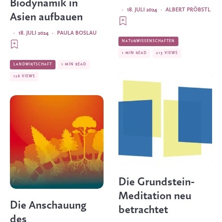
Biodynamik in
·
18. JULI 2024
·
ALBERT PRÖBSTL
Asien aufbauen
·
18. JULI 2024
·
PAULA BOSLAU
NATURWISSENSCHAFTEN
1 MIN READ
213 VIEWS
LANDWIRTSCHAFT
1 MIN READ
126 VIEWS
Die Grundstein-
Meditation neu
Die Anschauung
betrachtet
des