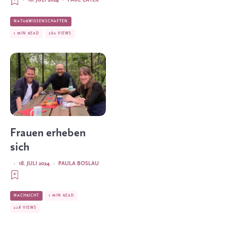
NATURWISSENSCHAFTEN
1 MIN READ
260 VIEWS
Frauen erheben
sich
·
18. JULI 2024
·
PAULA BOSLAU
NACHRICHT
1 MIN READ
228 VIEWS