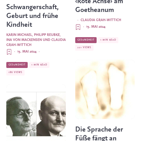
‹Rote Achse› am
Schwangerschaft,
Goetheanum
Geburt und frühe
·
CLAUDIA GRAH-WITTICH
Kindheit
·
15. MAI 2024
KARIN MICHAEL
,
PHILIPP REUBKE
,
INA VON MACKENSEN
UND
CLAUDIA
GESUNDHEIT
1 MIN READ
GRAH-WITTICH
221 VIEWS
·
15. MAI 2024
·
GESUNDHEIT
1 MIN READ
186 VIEWS
Die Sprache der
Füße fängt an