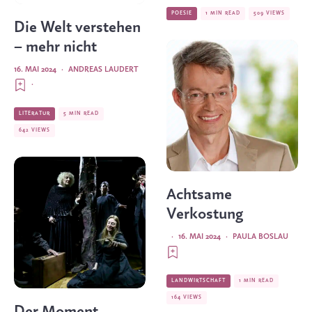
POESIE
1 MIN READ
509 VIEWS
Die Welt verstehen
– mehr nicht
16. MAI 2024
·
ANDREAS LAUDERT
·
LITERATUR
5 MIN READ
642 VIEWS
Achtsame
Verkostung
·
16. MAI 2024
·
PAULA BOSLAU
LANDWIRTSCHAFT
1 MIN READ
164 VIEWS
Der Moment