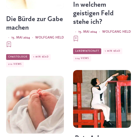
In welchem
geistigen Feld
Die Bürde zur Gabe
stehe ich?
machen
·
15. MAI 2024
·
WOLFGANG HELD
·
15. MAI 2024
·
WOLFGANG HELD
LANDWIRTSCHAFT
1 MIN READ
CHRISTOLOGIE
1 MIN READ
224 VIEWS
210 VIEWS