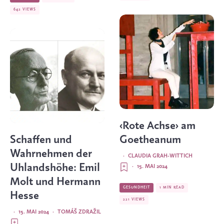
642 VIEWS
‹Rote Achse› am
Schaffen und
Goetheanum
Wahrnehmen der
·
CLAUDIA GRAH-WITTICH
Uhlandshöhe: Emil
·
15. MAI 2024
Molt und Hermann
GESUNDHEIT
1 MIN READ
Hesse
221 VIEWS
·
15. MAI 2024
·
TOMÁŠ ZDRAŽIL