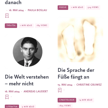
danach
POESIE
1 MIN READ
509 VIEWS
·
16. MAI 2024
·
PAULA BOSLAU
THEATER
1 MIN READ
189 VIEWS
Die Sprache der
Die Welt verstehen
Füße fängt an
– mehr nicht
15. MAI 2024
·
CHRISTINE GRUWEZ
·
16. MAI 2024
·
ANDREAS LAUDERT
·
CHRISTOLOGIE
14 MIN READ
1873 VIEWS
LITERATUR
5 MIN READ