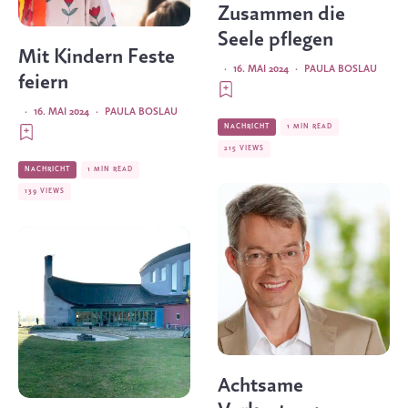
Zusammen die
Seele pflegen
Mit Kindern Feste
·
16. MAI 2024
·
PAULA BOSLAU
feiern
·
16. MAI 2024
·
PAULA BOSLAU
NACHRICHT
1 MIN READ
215 VIEWS
NACHRICHT
1 MIN READ
139 VIEWS
Achtsame