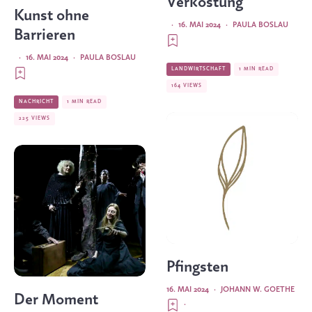
Verkostung
Kunst ohne
·
16. MAI 2024
·
PAULA BOSLAU
Barrieren
·
16. MAI 2024
·
PAULA BOSLAU
LANDWIRTSCHAFT
1 MIN READ
164 VIEWS
NACHRICHT
1 MIN READ
225 VIEWS
Pfingsten
16. MAI 2024
·
JOHANN W. GOETHE
Der Moment
·