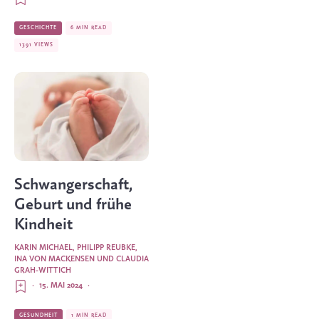
GESCHICHTE
6 MIN READ
1391 VIEWS
Schwangerschaft,
Geburt und frühe
Kindheit
KARIN MICHAEL
,
PHILIPP REUBKE
,
INA VON MACKENSEN
UND
CLAUDIA
GRAH-WITTICH
·
15. MAI 2024
·
GESUNDHEIT
1 MIN READ