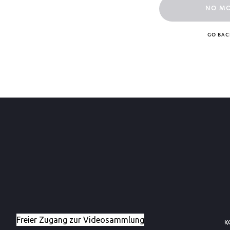
NO M
GO BAC
K