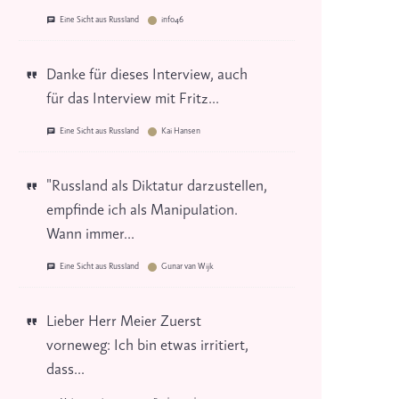
Eine Sicht aus Russland
info46
Danke für dieses Interview, auch
für das Interview mit Fritz...
Eine Sicht aus Russland
Kai Hansen
"Russland als Diktatur darzustellen,
empfinde ich als Manipulation.
Wann immer...
Eine Sicht aus Russland
Gunar van Wijk
Lieber Herr Meier Zuerst
vorneweg: Ich bin etwas irritiert,
dass...