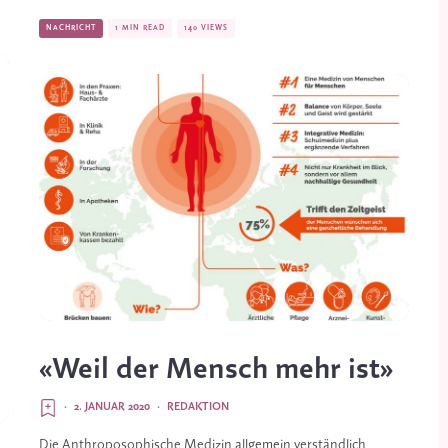
NACHRICHT
1 MIN READ
140 VIEWS
«Weil der Mensch mehr ist»
·
2. JANUAR 2020
·
REDAKTION
Die Anthroposophische Medizin allgemein verständlich 