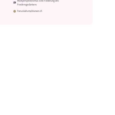
Multiperspektivismus: eine Forderung des
Friedensgedankens
franziskahurt@bluewin.ch